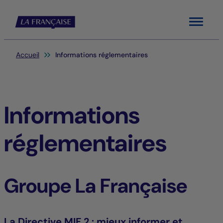
Menu
Vous êtes ici:
Accueil
Informations réglementaires
Informations
réglementaires
Groupe La Française
La Directive MIF 2 : mieux informer et