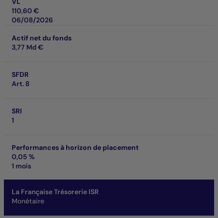
VL
110,60 €
06/08/2026
Actif net du fonds
3,77 Md €
SFDR
Art. 8
SRI
1
Performances à horizon de placement
0,05 %
1 mois
La Française Trésorerie ISR
Monétaire