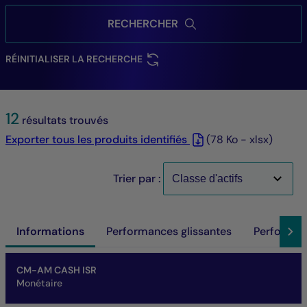
RECHERCHER
RÉINITIALISER LA RECHERCHE
12
résultats trouvés
Exporter tous les produits identifiés
(78 Ko - xlsx)
Trier par :
Informations
Performances glissantes
Performan
Nom du fonds
Part/Classe
ISIN
VL
Actif net du fonds
SFDR
SRI
Performances à horizon de placement
CM-AM CASH ISR
Monétaire