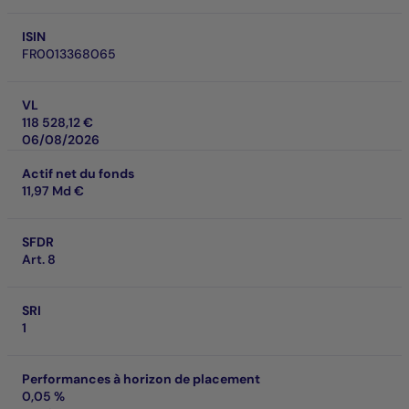
ISIN
FR0013368065
VL
118 528,12 €
06/08/2026
Actif net du fonds
11,97 Md €
SFDR
Art. 8
SRI
1
Performances à horizon de placement
0,05 %