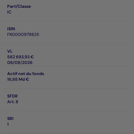
Part/Classe
IC
ISIN
FR0000979825
VL
562 693,93 €
06/08/2026
Actif net du fonds
16,88 Md €
SFDR
Art. 8
SRI
1