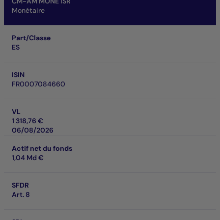
CM-AM MONE ISR
Monétaire
Part/Classe
ES
ISIN
FR0007084660
VL
1 318,76 €
06/08/2026
Actif net du fonds
1,04 Md €
SFDR
Art. 8