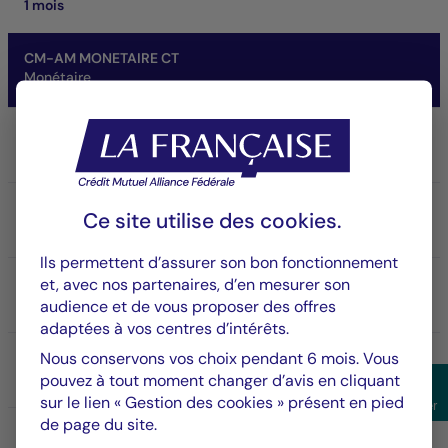
1 mois
CM-AM MONETAIRE CT
Monétaire
Part/Classe
IC
ISIN
Ce site utilise des
cookies
.
FR0007041090
Ils permettent d’assurer son bon fonctionnement
et, avec nos partenaires, d’en mesurer son
VL
153 651,11 €
audience et de vous proposer des offres
06/08/2026
adaptées à vos centres d’intérêts.
Nous conservons vos choix pendant 6 mois. Vous
Actif net du fonds
860,29 M €
pouvez à tout moment changer d’avis en cliquant
Affic
sur le lien « Gestion des cookies » présent en pied
Filtrer
de page du site.
SFDR