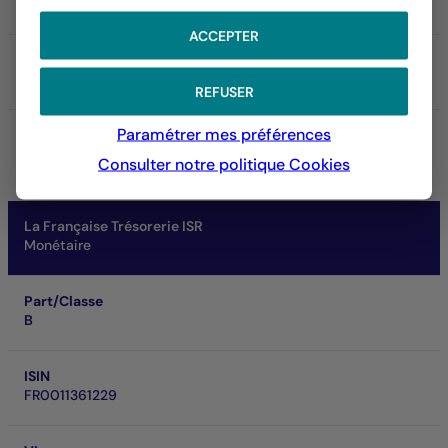
Art. 8
ACCEPTER
SRI
1
REFUSER
Paramétrer mes préférences
Performances à horizon de placement
0,05 %
Consulter notre politique
Cookies
1 mois
La Française Trésorerie ISR
Monétaire
Part/Classe
B
ISIN
FR0011361229