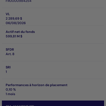
FR0000984254
VL
2 289,69 $
06/08/2026
Actif net du fonds
599,81 M $
SFDR
Art. 8
SRI
1
Performances à horizon de placement
0,10 %
1 mois