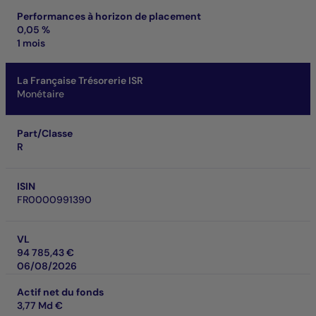
Performances à horizon de placement
0,05 %
1 mois
La Française Trésorerie ISR
Monétaire
Part/Classe
R
ISIN
FR0000991390
VL
94 785,43 €
06/08/2026
Actif net du fonds
3,77 Md €