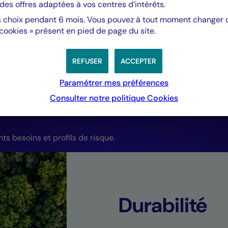
toutes nos stratég
des offres adaptées à vos centres d’intérêts.
 choix pendant 6 mois. Vous pouvez à tout moment changer d’
taux & crédit cot
 cookies » présent en pied de page du site.
REFUSER
ACCEPTER
Julien Maio,
Co-directeur Gestion taux et crédit, Crédit M
Paramétrer mes préférences
Consulter notre politique
Cookies
 d'investissement
 besoins et profils de risque.
Durabilité