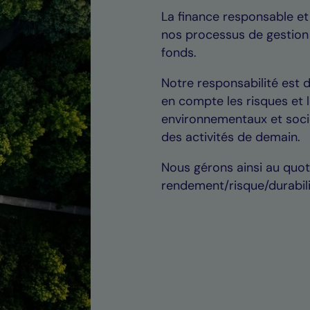
La finance responsable et
nos processus de gestion
fonds.
Notre responsabilité est 
en compte les risques et l
environnementaux et socié
des activités de demain.
Nous gérons ainsi au quot
rendement/risque/durabili