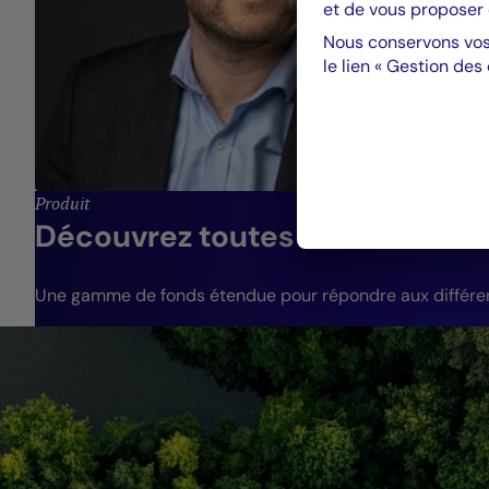
et de vous proposer 
Nous conservons vos
le lien « Gestion des
Produit
Découvrez toutes nos solutions
Une gamme de fonds étendue pour répondre aux différents