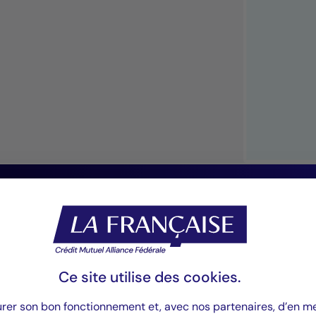
“Notre gamme pe
clients d’accéder 
fois globale et sp
Ce site utilise des
cookies
.
urer son bon fonctionnement et, avec nos partenaires, d’en 