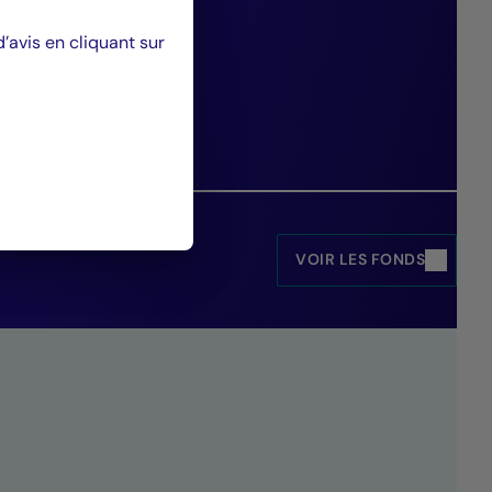
ies de gestion
avis en cliquant sur
és.”
utuel Asset Management.
VOIR LES FONDS