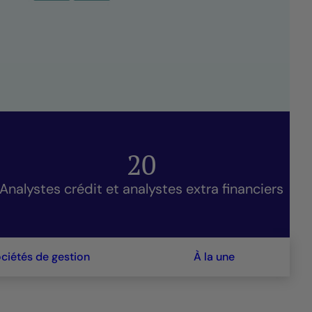
20
Analystes crédit et analystes extra financiers
ciétés de gestion
À la une