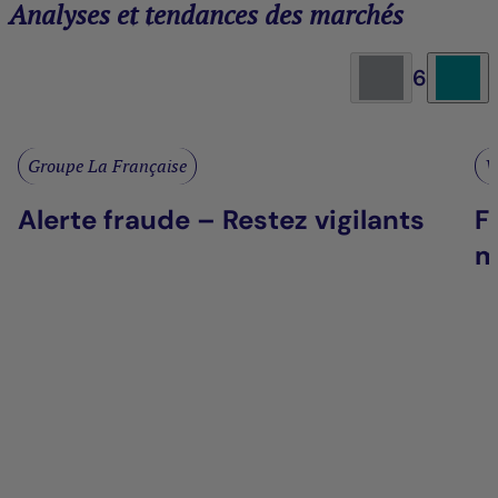
Analyses et tendances des marchés
6
Groupe La Française
V
Alerte fraude – Restez vigilants
F
m