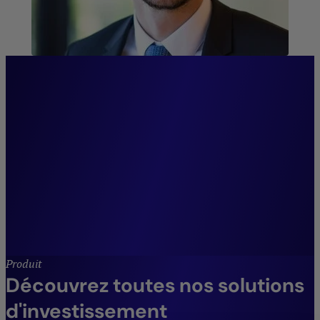
“Nous adaptons notre
gestion pour tenir compte
des changements de
paradigme des marchés et en
saisir les opportunités.”
Joffrey Czurda,
CEO Cigogne Management
Produit
Découvrez toutes nos solutions
d'investissement