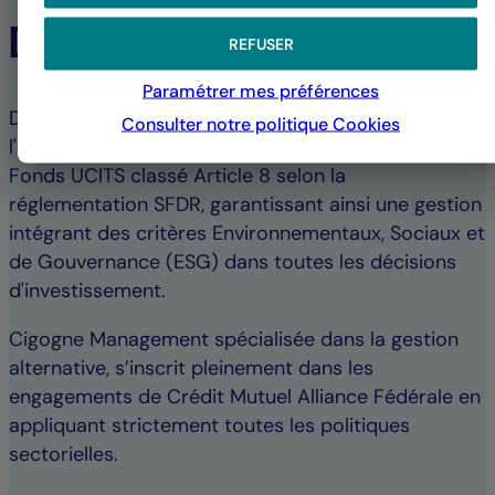
Durabilité
REFUSER
Paramétrer mes préférences
Dans le cadre de notre engagement envers
Consulter notre politique
Cookies
l'investissement responsable, nous proposons un
Fonds UCITS classé Article 8 selon la
réglementation SFDR, garantissant ainsi une gestion
intégrant des critères Environnementaux, Sociaux et
de Gouvernance (ESG) dans toutes les décisions
d'investissement.
Cigogne Management spécialisée dans la gestion
alternative, s’inscrit pleinement dans les
engagements de Crédit Mutuel Alliance Fédérale en
appliquant strictement toutes les politiques
sectorielles.