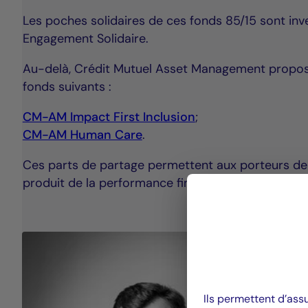
Les poches solidaires de ces fonds 85/15 sont in
Engagement Solidaire.
Au-delà, Crédit Mutuel Asset Management propos
fonds suivants :
CM-AM Impact First Inclusion
;
CM-AM Human Care
.
Ces parts de partage permettent aux porteurs de
produit de la performance financière.
Ils permettent d’ass