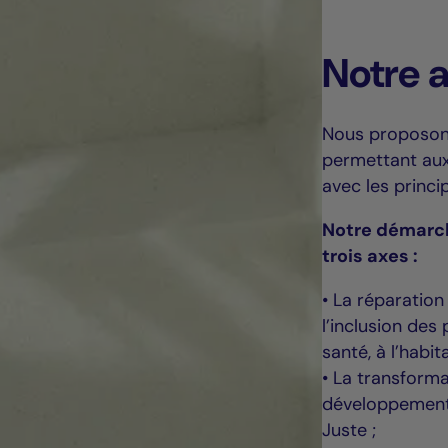
Notre 
Nous proposons 
permettant aux 
avec les princi
Notre démarch
trois axes :
• La réparation
l’inclusion des
santé, à l’habit
• La transforma
développement d
Juste ;