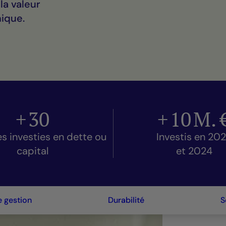
la valeur
ique.
+
30
+
10
M. 
es investies en dette ou
Investis en 20
capital
et 2024
e gestion
Durabilité
S