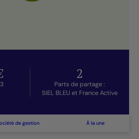
€
2
23
Parts de partage :
SIEL BLEU et France Active
ociété de gestion
À la une