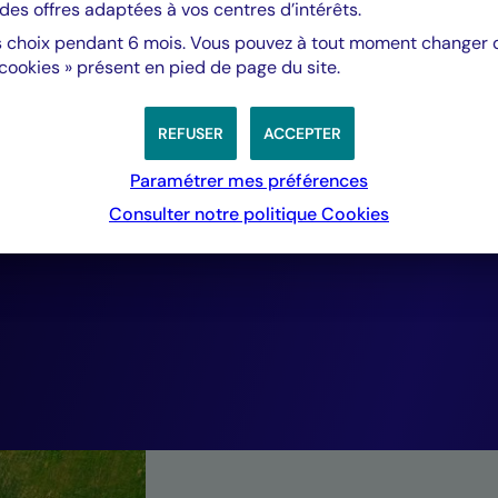
des offres adaptées à vos centres d’intérêts.
d’investissement 
 choix pendant 6 mois. Vous pouvez à tout moment changer d’
 cookies » présent en pied de page du site.
favorable à la Tr
REFUSER
ACCEPTER
avec des investis
Paramétrer mes préférences
Consulter notre politique
Cookies
dans le coté, gén
performances fina
Philippe Poiré,
Responsable de la Finance Solidaire, Crédit 