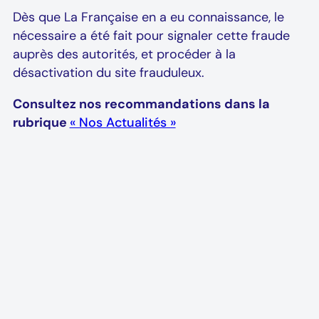
Dès que La Française en a eu connaissance, le
servir à accéder à des informations contenues sur votre
nécessaire a été fait pour signaler cette fraude
utilisation et le dépôt de ces
cookies
dans le respect de
auprès des autorités, et procéder à la
désactivation du site frauduleux.
Consultez nos recommandations dans la
rubrique
« Nos Actualités »
ation d’un site internet, de la lecture d'un courrier
 terminal utilisé (ordinateur,
smartphone
, tablette, etc).