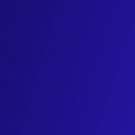
Pourquoi utiliser des
cookies
?
Cookies
nécessaires à l’utilisation de
Ces
cookies
sont requis pour le fonctionnement basique du 
de choisir les cookies déposés sur votre équipement. C
empêcher l’accès à certains services ou dégrader votre e
Ces
cookies
permettent :
d’enregistrer vos choix concernant le dépôt de
co