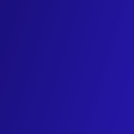
Quelles sont les données collect
Les informations collectées peuvent inclure les pages
w
numéro d’identification du matériel, le cas échéant votr
Quelles durées de conservation
Nous conservons vos choix concernant le dépôt des
coo
La durée de vie de nos
cookies
est de 13 mois maximum.
Les informations collectées via les
cookies
de mesure d’a