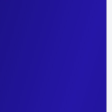
e des
cookies
déposés et lus par le navigateur.
invite à donner votre consentement.
nt pour le site, soit par finalité.
lien Gestion des
cookies
présent en pied de page de notre sit
ois.
ies
tiers en consultant les pages
cookies
de ces partenaires d
entialité de
Piano Analytics
de confidentialité de
Google Marketing Platform
e confidentialité de LinkedIn
e confidentialité de X