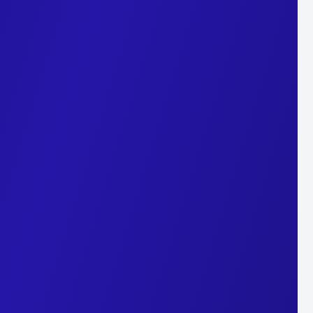
ées via les
cookies
?
eb
et rubriques consultées, les publicités sur lesquelles vous av
e adresse
IP
, et toute autre information que vous avez fournie su
 ?
kies
pendant 6 mois.
udience sont conservées pendant 25 mois.