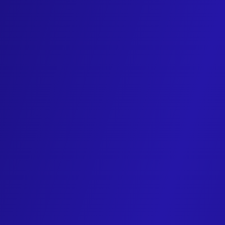
Cookies
de mesure d’audience
Ces
cookies
permettent de produire de façon anonyme des statisti
l’ergonomie et la performance ainsi que de faciliter votre navig
Piano Analytics
*
Piano Analytics
est une solution de mesure d’audienc
nos campagnes
marketing
.
Politique de confidentialit
Accepter
Cookies
de personnalisation des