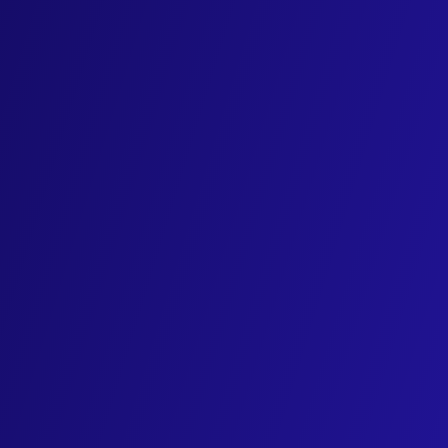
Cookies
déposés par notre site
Lorsque vous visitez notre site, un message vous inform
Il vous informe sur l’utilisation qui en est faite et vous 
Vous pourrez ainsi indiquer votre préférence soit globaleme
Vous pouvez modifier vos choix à tout moment grâce au 
Nous conservons vos préférences pour une durée de 6 m
Cookies
tiers
Vous pouvez également vous opposer au dépôt des
cook
Cookies
de mesure d’audience
:
Politique de confid
Cookies
de personnalisation des offres
:
Politique 
Cookies
de personnalisation des offres :
Politique d
Cookies
de personnalisation des offres :
Politique d
Vidéos :
Politique de confidentialité de Youtube