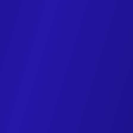
Accepter
X
*
X est une plateforme de réseau social qui utilise des 
analyser l’utilisation et diffuser des publicités ciblées
Accepter
Vidéos