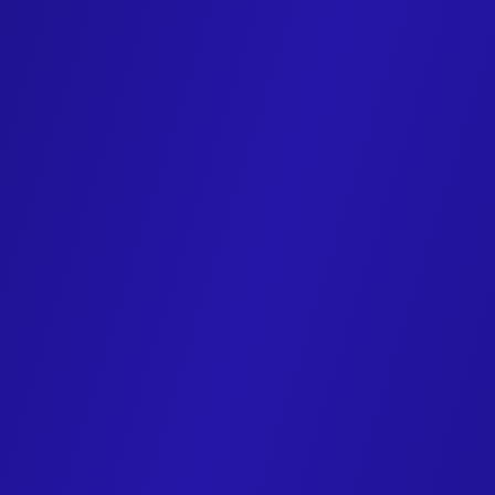
Ces
cookies
permettent de personnaliser l’affichage de nos prod
également de cibler vos attentes afin d'adapter les offres qui v
sur l’utilisation ni sur la visibilité des publicités sur notre sit
Google Marketing Platform
*
Google Ads
,
Double Click
et
Floodlight
nous permettent
commerciales.
Politique de confidentialité.
Accepter
LinkedIn
*
LinkedIn est une solution publicitaire qui permet de d
campagnes et de créer des audiences personnalisées