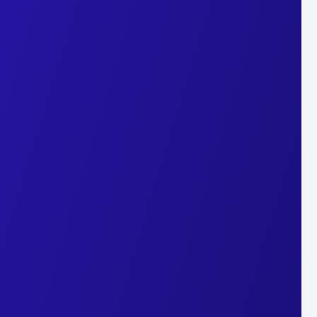
uits et de nos services en considération de vos préférences et des p
ous sont adressées en fonction des centres d'intérêts déduits de votre
e, celles-ci ne tiendront néanmoins plus compte de vos centres d’intérêts
 ensemble de contrôler l’efficacité d’une campagne publicita
Refuser
iffuser des annonces ciblées, de suivre les conversions sur le
 ou similaires.
Politique de confidentialité.