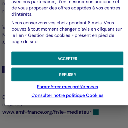
avec nos partenaires, d’en mesurer son audience et
médiateur public compétent pour toutes
de vous proposer des offres adaptées à vos centres
réclamations portant sur un instrument financier.
d’intérêts.
Nous conservons vos choix pendant 6 mois. Vous
Vous pouvez saisir le Médiateur de l’Autorité des
pouvez à tout moment changer d’avis en cliquant sur
Marchés Financiers (AMF) dans les conditions
le lien « Gestion des cookies » présent en pied de
page du site.
suivantes par écrit :
ACCEPTER
Autorité des marchés financiers (AMF)
La médiation 17 place de la Bourse
REFUSER
75082, PARIS CEDEX 02
Paramétrer mes préférences
Consulter notre politique
Cookies
Ou par formulaire électronique via le lien ci-
dessous :
www.amf-france.org/fr/le-mediateur