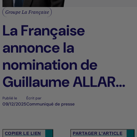
Groupe La Française
La Française
annonce la
nomination de
Guillaume ALLARD
à la présidence de
Publié le
Écrit par
09/12/2025
Communiqué de presse
La Française Real
Estate Managers
COPIER LE LIEN
PARTAGER L'ARTICLE