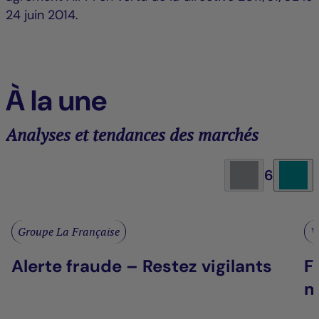
24 juin 2014.
À la une
Analyses et tendances des marchés
6
Groupe La Française
V
Alerte fraude – Restez vigilants
F
m