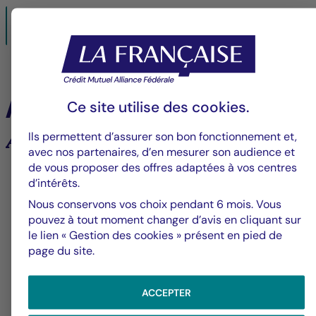
Avis-internet-CM-AM-ENTREPRENEURS-FRANCE.pdf
25/11/2025- PDF
259 Ko
À la une
Ce site utilise des
cookies
.
Ils permettent d’assurer son bon fonctionnement et,
Analyses et tendances des marchés
avec nos partenaires, d’en mesurer son audience et
de vous proposer des offres adaptées à vos centres
6
d’intérêts.
Nous conservons vos choix pendant 6 mois. Vous
pouvez à tout moment changer d’avis en cliquant sur
le lien « Gestion des cookies » présent en pied de
Groupe La Française
V
page du site.
Alerte fraude – Restez vigilants
F
m
ACCEPTER