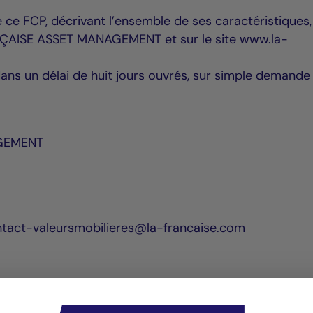
 ce FCP, décrivant l’ensemble de ses caractéristiques,
NÇAISE ASSET MANAGEMENT et sur le site www.la-
dans un délai de huit jours ouvrés, sur simple demande
AGEMENT
ontact-valeursmobilieres@la-francaise.com