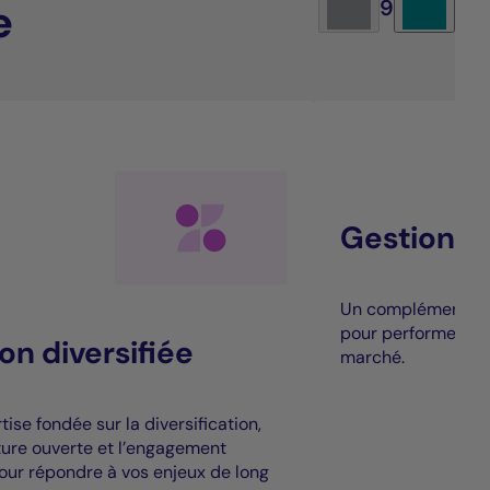
e
9
Gestion al
Un complément à la
pour performer au
on diversifiée
marché.
ise fondée sur la diversification,
cture ouverte et l’engagement
our répondre à vos enjeux de long