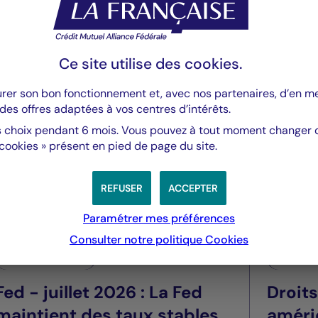
Ce site utilise des
cookies
.
t
urer son bon fonctionnement et, avec nos partenaires, d’en 
des offres adaptées à vos centres d’intérêts.
 choix pendant 6 mois. Vous pouvez à tout moment changer d’
 cookies » présent en pied de page du site.
REFUSER
ACCEPTER
Paramétrer mes préférences
Consulter notre politique
Cookies
Valeurs mobilières
Valeurs m
Fed - juillet 2026 : La Fed
Droit
maintient des taux stables
améri