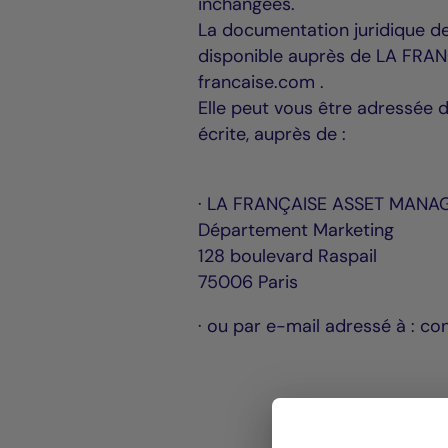
inchangées.
La documentation juridique de
disponible auprès de LA FRA
francaise.com .
Elle peut vous être adressée 
écrite, auprès de :
· LA FRANÇAISE ASSET MAN
Département Marketing
128 boulevard Raspail
75006 Paris
· ou par e-mail adressé à : c