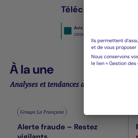
Télécharger
Avis : FCP La Française sub dep
23/01/2020- PDF
103 KO
Ils permettent d’ass
et de vous proposer 
Nous conservons vos
le lien « Gestion des
À la une
Analyses et tendances des marchés
Groupe La Française
Alerte fraude – Restez
vigilants