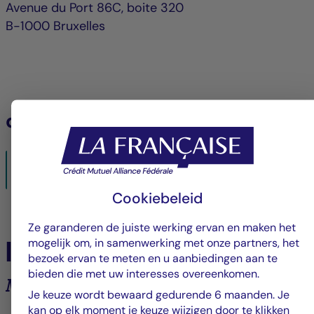
Avenue du Port 86C, boite 320
B-1000 Bruxelles
downloaden
LF_Tresorerie_ISR_-_Avis_internet_NL_BE_Clean.pdf
26/04/2024- PDF
302 Ko
Cookiebeleid
Ze garanderen de juiste werking ervan en maken het
In het nieuws
mogelijk om, in samenwerking met onze partners, het
bezoek ervan te meten en u aanbiedingen aan te
bieden die met uw interesses overeenkomen.
Marktanalyses en trends
Je keuze wordt bewaard gedurende 6 maanden. Je
kan op elk moment je keuze wijzigen door te klikken