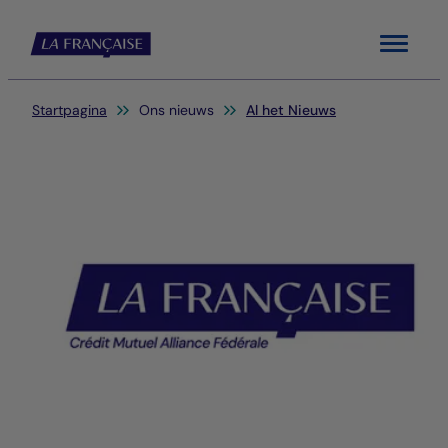
Menu
Je bent hier:
Startpagina
Ons nieuws
Al het Nieuws