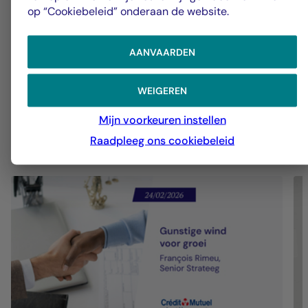
6
op “Cookiebeleid” onderaan de website.
AANVAARDEN
Groep La Française
G
WEIGEREN
Gunstige wind voor groei
J
k
Mijn voorkeuren instellen
Raadpleeg ons cookiebeleid