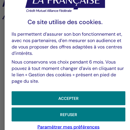
À la une
Analyses et tendances des marchés
Ce site utilise des
cookies
.
6
Ils permettent d’assurer son bon fonctionnement et,
avec nos partenaires, d’en mesurer son audience et
de vous proposer des offres adaptées à vos centres
d’intérêts.
Groupe La Française
V
Nous conservons vos choix pendant 6 mois. Vous
pouvez à tout moment changer d’avis en cliquant sur
Alerte fraude – Restez vigilants
F
le lien « Gestion des cookies » présent en pied de
m
page du site.
ACCEPTER
REFUSER
Paramétrer mes préférences