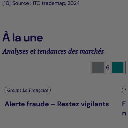
[10] Source : ITC trademap, 2024
À la une
Analyses et tendances des marchés
6
Groupe La Française
V
Alerte fraude – Restez vigilants
F
m