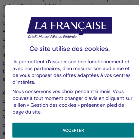
aujourd’hui que 0,8 % des exportations
européennes[9]. Les pays les mieux positionnés
pour en bénéficier grâce à leurs exportations de
voitures, de machines industrielles et de matériel de
défense sont la France, la Belgique, l’Allemagne, la
Finlande et l’Italie[10]. L’Allemagne apparaît comme
Ce site utilise des
cookies
.
le principal gagnant potentiel : déjà premier
Ils permettent d’assurer son bon fonctionnement et,
partenaire européen de l’Inde dans des secteurs
avec nos partenaires, d’en mesurer son audience et
tels que l’aéronautique, les instruments
de vous proposer des offres adaptées à vos centres
scientifiques, l’automobile et la pharmacie.
d’intérêts.
Nous conservons vos choix pendant 6 mois. Vous
Achevé de rédiger le 17/02/2026. Le présent
pouvez à tout moment changer d’avis en cliquant sur
commentaire est fourni à titre d'information
le lien « Gestion des cookies » présent en pied de
uniquement. Les opinions exprimées par Crédit
page du site.
Mutuel Asset Management sont fondées sur les
conditions actuelles de marché et sont
ACCEPTER
susceptibles d'évoluer sans préavis. Ces opinions