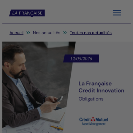
Menu
Vous êtes ici:
Accueil
Nos actualités
Toutes nos actualités