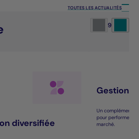
TOUTES LES ACTUALITÉS
e
9
Gestion al
Un complément à la
pour performer au
on diversifiée
marché.