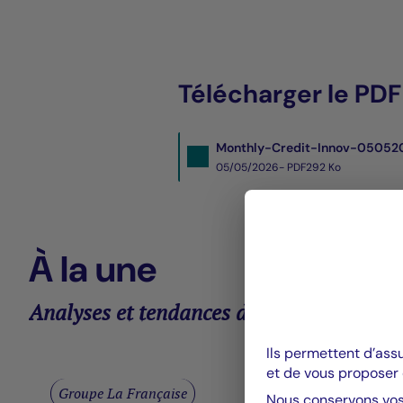
Télécharger le PDF
Monthly-Credit-Innov-05052
05/05/2026- PDF
292 Ko
À la une
Analyses et tendances des marchés
Ils permettent d’ass
et de vous proposer 
Groupe La Française
Nous conservons vos