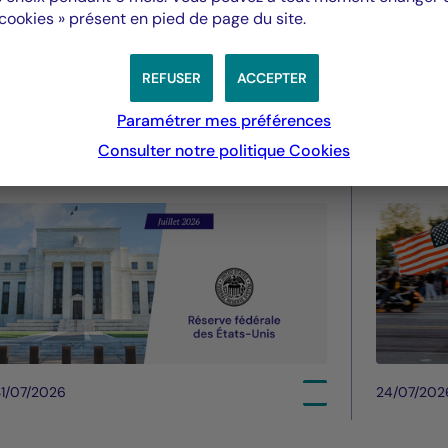
 cookies » présent en pied de page du site.
Fed - juillet 2026 : La Fed
Droit
maintient des taux stables
améri
REFUSER
ACCEPTER
pourra
Paramétrer mes préférences
été
Consulter notre politique
Cookies
1/07/2026
24/07/202