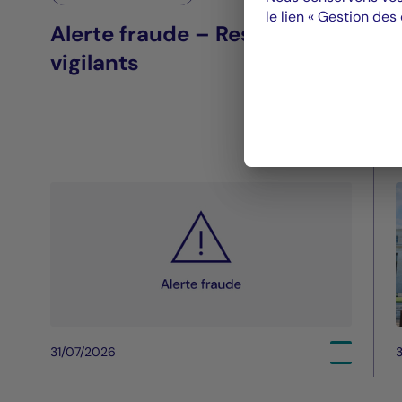
le lien « Gestion des
Alerte fraude – Restez
vigilants
31/07/2026
3