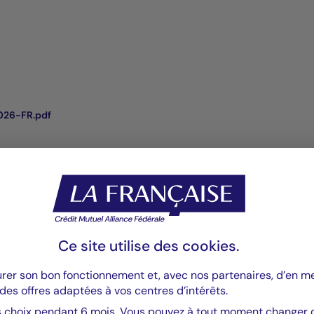
026-FR.pdf
Ce site utilise des
cookies
.
urer son bon fonctionnement et, avec nos partenaires, d’en 
des offres adaptées à vos centres d’intérêts.
Valeurs mobilières
Valeurs m
 choix pendant 6 mois. Vous pouvez à tout moment changer d’