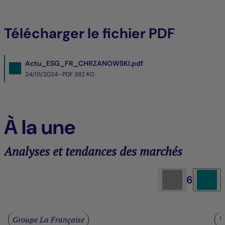
Télécharger le fichier PDF
Actu_ESG_FR_CHRZANOWSKI.pdf
24/01/2024- PDF
382 KO
À la une
Analyses et tendances des marchés
6
Groupe La Française
V