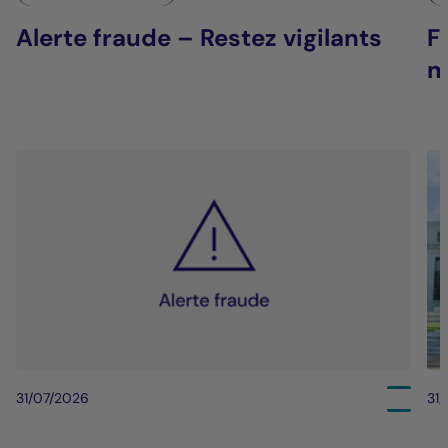
Alerte fraude – Restez vigilants
F
m
31/07/2026
31