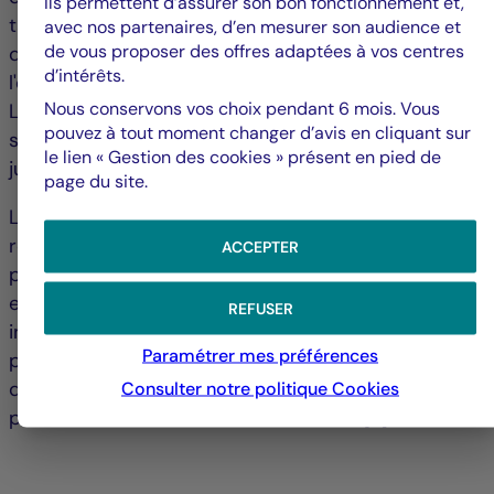
Ils permettent d’assurer son bon fonctionnement et,
taux de pénétration des véhicules électriques (VE)
avec nos partenaires, d’en mesurer son audience et
de vous proposer des offres adaptées à vos centres
de ≥28 % en 2025 (contre 21 % au S1-24, pour que
d’intérêts.
l'ensemble du marché automobile soit conforme.
Nous conservons vos choix pendant 6 mois. Vous
Les constructeurs doivent respecter ces limites
pouvez à tout moment changer d’avis en cliquant sur
sous peine de sanctions financières pouvant aller
le lien « Gestion des cookies » présent en pied de
jusqu’à un montant global de 15 Mds€.
page du site.
La baisse du marché et les contraintes
règlementaires impliquent une restructuration
ACCEPTER
profonde du tissu industriel. Ainsi, l’association
européenne des équipementiers automobiles8)
REFUSER
indique qu'environ 56 000 emplois nets ont été
Paramétrer mes préférences
perdus depuis 2020. D’autres suppressions
d’emplois (32 000) ont été annoncées au cours du
Consulter notre politique
Cookies
premier semestre de 2024 seulement. […]