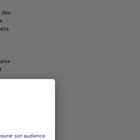
t des
s
hets
aise
d
é
tés
s
ici
mesurer son audience