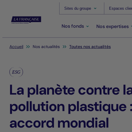
Sites du groupe
Espaces clie
Nos fonds
Nos expertises
Vous êtes ici:
Accueil
Nos actualités
Toutes nos actualités
ESG
La planète contre l
pollution plastique 
accord mondial