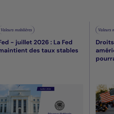
Valeurs mobilières
Valeurs m
Fed - juillet 2026 : La Fed
Droit
maintient des taux stables
améri
pourra
été