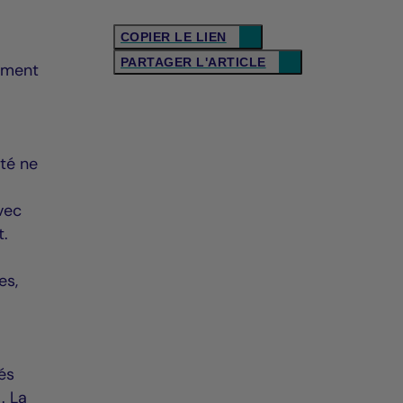
COPIER LE LIEN
PARTAGER L'ARTICLE
uement
ité ne
vec
t.
es,
és
. La