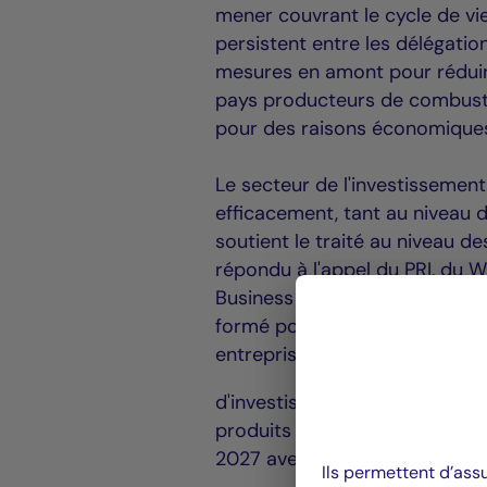
mener couvrant le cycle de vi
persistent entre les délégation
mesures en amont pour réduire
pays producteurs de combustib
pour des raisons économique
Le secteur de l'investissement 
efficacement, tant au niveau 
soutient le traité au niveau de
répondu à l'appel du PRI, du W
Business Coalition for the Pla
formé pour la première fois. 
entreprises opérant dans la ch
d'investissement à mesure que l
produits de substitution aux pl
2027 avec un taux de croissa
Ils permettent d’ass