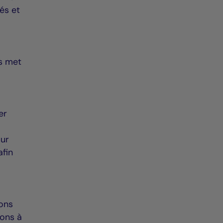
és et
is met
er
our
afin
ions
ions à