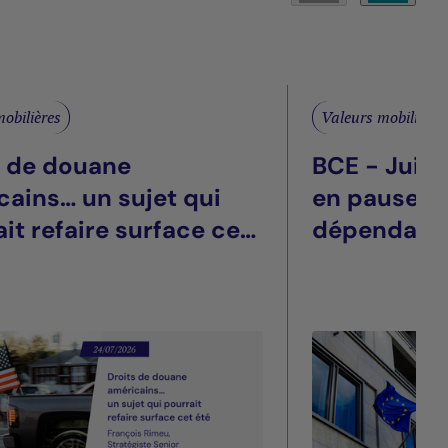
obilières
Valeurs mobilières
s de douane
BCE - Juill
cains… un sujet qui
en pause, t
it refaire surface cet
dépendant