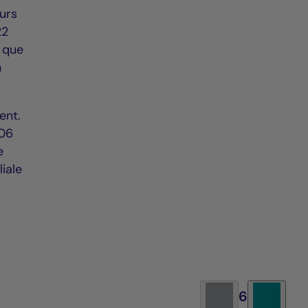
eurs
22
e que
n
ent.
006
e
liale
6