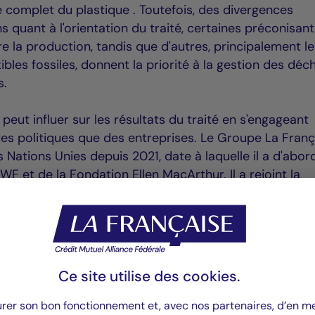
e complet du plastique . Toutefois, des divergences
s quant à l'orientation du traité, certaines préconisan
 la production, tandis que d'autres, principalement le
les fossiles, donnent la priorité à la gestion des déc
s.
peut influer sur les résultats du traité en s'engageant
des politiques que des entreprises. Le Groupe La Franç
s Nations Unies depuis 2021, date à laquelle il a d'abor
WF et de la Fondation Ellen MacArthur. Il a rejoint la
stics Treaty en septembre 2022, date à laquelle il a ét
Le groupe a également noué le dialogue avec des
aîne de valeur du plastique. Il y aura plus d'opportuni
e traité entrera en vigueur. Selon les estimations , le
Ce site utilise des
cookies
.
astiques devraient atteindre plus de 9 milliards de $ d'
nce annuel de 16,8 %.
urer son bon fonctionnement et, avec nos partenaires, d’en 