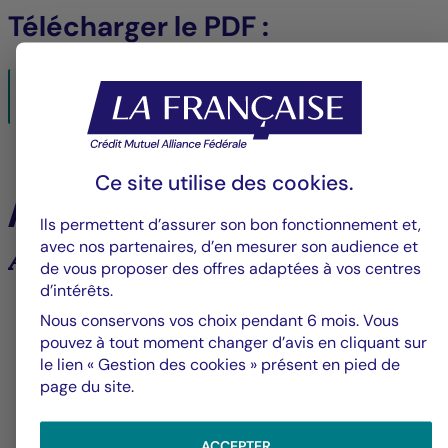
Télécharger le PDF :
CP_La_Francaise_REM_BASSANO_PARIS_FR_FINAL.pdf
18/09/2024- PDF
377 Ko
Ce site utilise des
cookies
.
À la une
Ils permettent d’assurer son bon fonctionnement et,
avec nos partenaires, d’en mesurer son audience et
Analyses et tendances des marchés
de vous proposer des offres adaptées à vos centres
d’intérêts.
6
Nous conservons vos choix pendant 6 mois. Vous
pouvez à tout moment changer d’avis en cliquant sur
le lien « Gestion des cookies » présent en pied de
page du site.
Groupe La Française
V
Alerte fraude – Restez vigilants
F
ACCEPTER