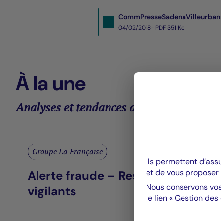
CommPresseSadenaVilleurban
04/02/2018- PDF
351 Ko
À la une
Analyses et tendances des marchés
Groupe La Française
Ils permettent d’ass
et de vous proposer 
Alerte fraude – Restez
Nous conservons vos
vigilants
le lien « Gestion des