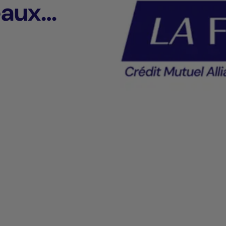
eaux
nne (69)