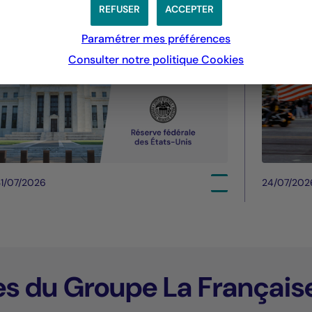
été
REFUSER
ACCEPTER
Paramétrer mes préférences
Consulter notre politique
Cookies
1/07/2026
24/07/202
es du Groupe La Français