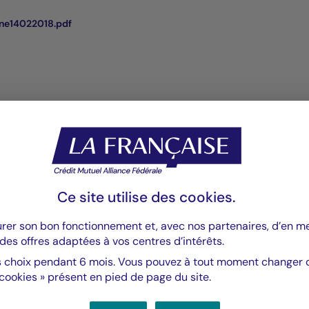
ne14022018.pdf
Ce site utilise des
cookies
.
Valeurs mobilières
Valeurs m
urer son bon fonctionnement et, avec nos partenaires, d’en 
des offres adaptées à vos centres d’intérêts.
Fed - juillet 2026 : La Fed
Droit
 choix pendant 6 mois. Vous pouvez à tout moment changer d’
maintient des taux stables
améri
 cookies » présent en pied de page du site.
pourra