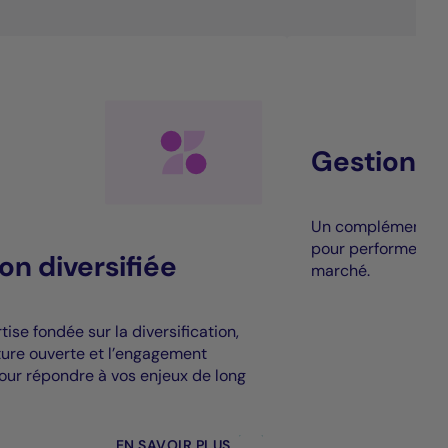
Gestion al
Un complément à la
pour performer au
on diversifiée
marché.
ise fondée sur la diversification,
cture ouverte et l’engagement
our répondre à vos enjeux de long
EN SAVOIR PLUS