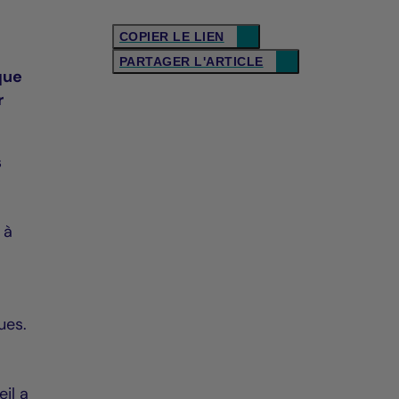
COPIER LE LIEN
PARTAGER L'ARTICLE
que
r
s
 à
e
ues.
eil a