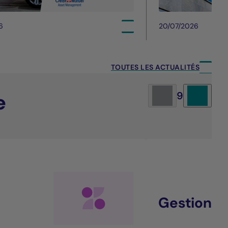
6
20/07/2026
TOUTES LES ACTUALITÉS
e
9
Gestion al