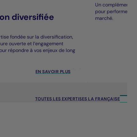
Un complément à la
pour performer au
on diversifiée
marché.
ise fondée sur la diversification,
cture ouverte et l’engagement
our répondre à vos enjeux de long
EN SAVOIR PLUS
TOUTES LES EXPERTISES LA FRANÇAISE