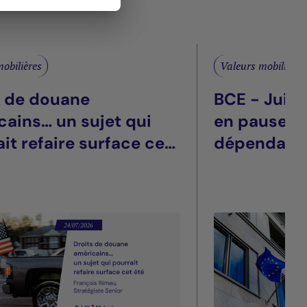
obilières
Valeurs mobilières
s de douane
BCE - Juill
cains… un sujet qui
en pause, t
it refaire surface cet
dépendant