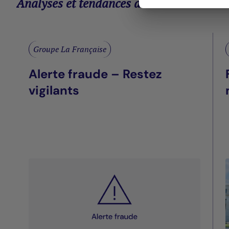
Analyses et tendances des marchés
Groupe La Française
Alerte fraude – Restez
vigilants