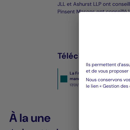
JLL et Ashurst LLP ont conseil
Pinsent Masons ont conseillé 
Télécharger le PDF 
Ils permettent d’ass
et de vous proposer 
La Française Real Estate Mana
manchester
Nous conservons vos
17/01/2023- PDF
352 Ko
le lien « Gestion des
À la une