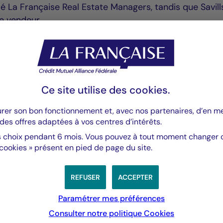
lé La Française Real Estate Managers, tandis que Savill
le vendeur.
Ce site utilise des
cookies
.
:
urer son bon fonctionnement et, avec nos partenaires, d’en 
des offres adaptées à vos centres d’intérêts.
gers acquiert un immeuble de bureaux prime dans le centre de
 choix pendant 6 mois. Vous pouvez à tout moment changer d’
 cookies » présent en pied de page du site.
REFUSER
ACCEPTER
Paramétrer mes préférences
Consulter notre politique
Cookies