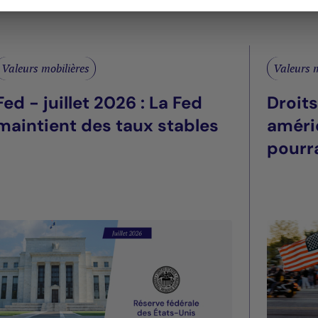
Valeurs mobilières
Valeurs m
Fed - juillet 2026 : La Fed
Droit
maintient des taux stables
améri
pourra
été