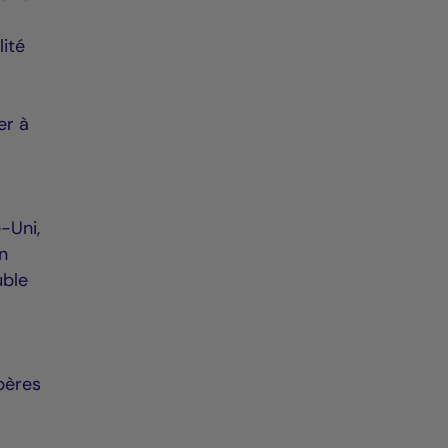
à
ité
er à
-Uni,
en
uble
pères