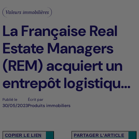
Valeurs immobilières
La Française Real
Estate Managers
(REM) acquiert un
entrepôt logistique
à pont d'Ain (01)
Publié le
Écrit par
30/05/2023
Produits immobiliers
auprès de Harbert
Management
COPIER LE LIEN
PARTAGER L'ARTICLE