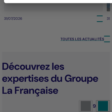
31/07/2026
31
TOUTES LES ACTUALITÉS
Découvrez les
expertises du Groupe
La Française
9