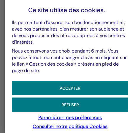
Ce site utilise des
cookies
.
6
Ils permettent d’assurer son bon fonctionnement et,
avec nos partenaires, d’en mesurer son audience et
Groupe La Française
V
de vous proposer des offres adaptées à vos centres
d’intérêts.
Alerte fraude – Restez vigilants
F
Nous conservons vos choix pendant 6 mois. Vous
m
pouvez à tout moment changer d’avis en cliquant sur
le lien « Gestion des cookies » présent en pied de
page du site.
ACCEPTER
REFUSER
Paramétrer mes préférences
Consulter notre politique
Cookies