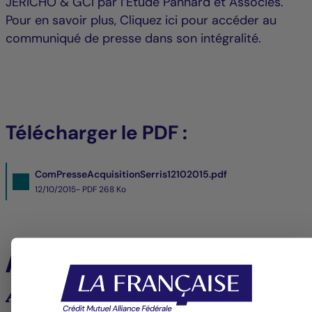
JERICHO & GCI par l’Etude Panhard et Associés.
Pour en savoir plus, Cliquez ici pour accéder au
communiqué de presse dans son intégralité.
Télécharger le PDF :
ComPresseAcquisitionSerris12102015.pdf
12/10/2015- PDF
268 Ko
À la une
Analyses et tendances des marchés