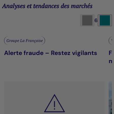
Analyses et tendances des marchés
6
Groupe La Française
V
Alerte fraude – Restez vigilants
F
m