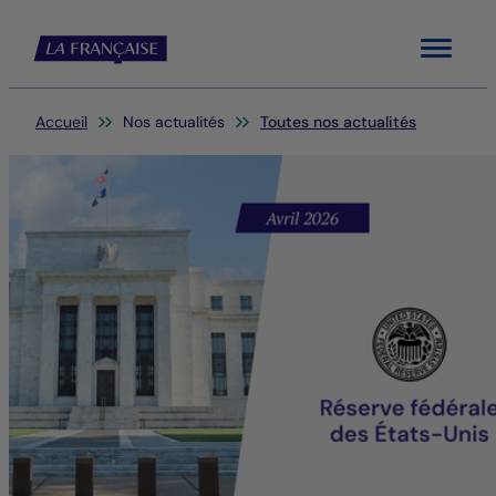
Menu
Vous êtes ici:
Accueil
Nos actualités
Toutes nos actualités