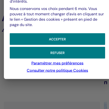
d’intérêts.
Nous conservons vos choix pendant 6 mois. Vous
pouvez à tout moment changer d’avis en cliquant sur
À la une
le lien « Gestion des cookies » présent en pied de
page du site.
Analyses et tendances des marchés
ACCEPTER
6
REFUSER
Groupe La Française
V
Paramétrer mes préférences
Consulter notre politique
Cookies
Alerte fraude – Restez vigilants
F
m