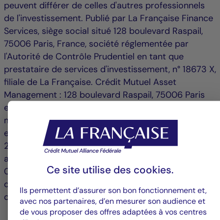
peuvent différer de celles d'autres professionnels
de l'investissement. Publié par La Française Finance
Services, siège social situé 128 boulevard Raspail,
75006 Paris, France, société réglementée par
l'Autorité de Contrôle Prudentiel en tant que
prestataire de services d'investissement, n° 18673 X,
filiale de La Française. Crédit Mutuel Asset
Management : 128 boulevard Raspail, 75006 Paris
est une société de gestion agréée par l'Autorité des
marchés financiers sous le n° GP 97 138 et
enregistrée à l’ORIAS (
www.orias.fr
) sous le n°
25003045 depuis le 11/04/2025. Société Anonyme
au capital de 3 871 680 €, RCS Paris n° 388 555
Ce site utilise des
cookies
.
021, Crédit Mutuel Asset Management est une filiale
de Groupe La Française, holding de gestion d'actifs
Ils permettent d’assurer son bon fonctionnement et,
du Crédit Mutuel Alliance Fédérale.
avec nos partenaires, d’en mesurer son audience et
de vous proposer des offres adaptées à vos centres