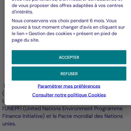
de vous proposer des offres adaptées à vos centres
Travailler en partenariat avec les acteurs
d’intérêts.
financiers qui se sont engagés à respecter les
Nous conservons vos choix pendant 6 mois. Vous
PRI pour améliorer leur efficacité.
pouvez à tout moment changer d’avis en cliquant sur
Rendre compte des activités et des progrès
le lien « Gestion des cookies » présent en pied de
page du site.
accomplis dans la mise en œuvre des PRI.
Retrouvez nos rapports d’évaluation et de
ACCEPTER
transparence dans notre page dédiée aux
publications sur notre site internet.
REFUSER
Les Principes pour l'Investissement Responsable
Paramétrer mes préférences
(PRI) ont été lancés par les Nations Unies en 2006.
Consulter notre politique
Cookies
Les PRI sont une initiative créée en partenariat avec
l’UNEPFI (United Nations Environment Programme
Finance Initiative) et le Pacte mondial des Nations
unies.