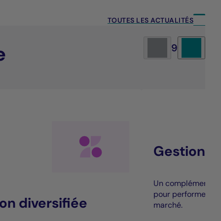
TOUTES LES ACTUALITÉS
e
9
Gestion al
Un complément à la
pour performer au
on diversifiée
marché.