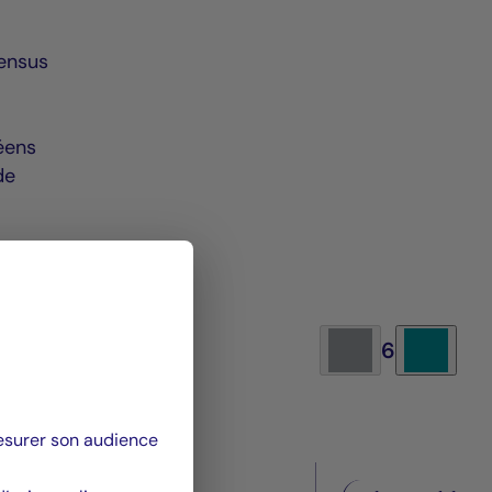
sensus
éens
de
6
mesurer son audience