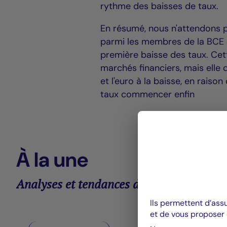
rythme des baisses de taux.
En résumé, nous n'attendons pa
parmi les membres de la BCE su
première baisse des taux. Cett
marchés financiers, mais elle
et l'euro à la baisse, en raiso
taux commencer enfin
À la une
Analyses et tendances des marchés
Ils permettent d’ass
et de vous proposer 