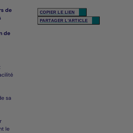
rs de
COPIER LE LIEN
s
PARTAGER L'ARTICLE
n de
t
cilité
de sa
r
t le