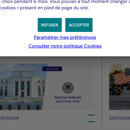
 choix pendant 6 mois. Vous pouvez à tout moment changer d’
Valeurs mobilières
Valeurs m
 cookies » présent en pied de page du site.
Fed - juillet 2026 : La Fed
Droit
maintient des taux stables
améri
REFUSER
ACCEPTER
pourra
Paramétrer mes préférences
été
Consulter notre politique
Cookies
1/07/2026
24/07/202