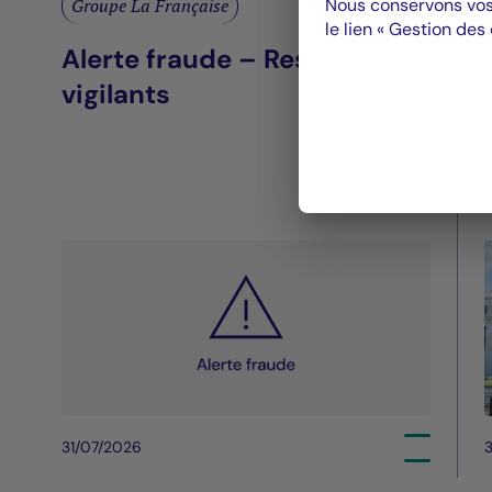
Nous conservons vos
Groupe La Française
le lien « Gestion des
Alerte fraude – Restez
vigilants
31/07/2026
3