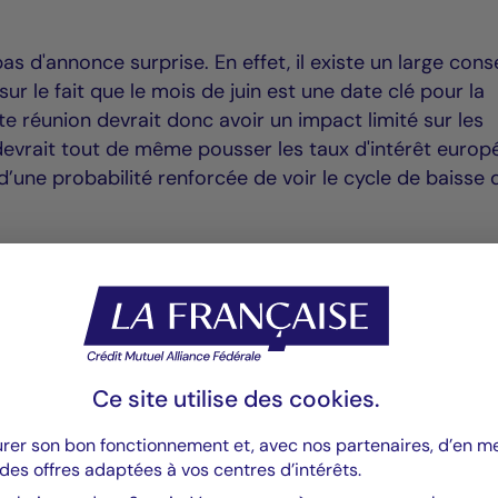
s d'annonce surprise. En effet, il existe un large con
r le fait que le mois de juin est une date clé pour la
e réunion devrait donc avoir un impact limité sur les
 devrait tout de même pousser les taux d'intérêt europ
n d’une probabilité renforcée de voir le cycle de baisse 
Ce site utilise des
cookies
.
urer son bon fonctionnement et, avec nos partenaires, d’en 
des offres adaptées à vos centres d’intérêts.