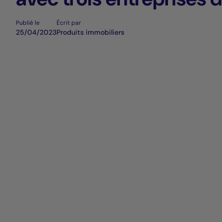
Energies à Saint Denis 
Publié le
Écrit par
25/04/2023
Produits immobiliers