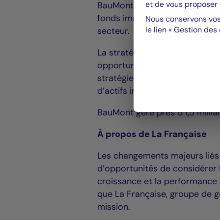
et de vous proposer 
BauMont Real Estate Capital 
fonds immobiliers avec à sa t
Nous conservons vos
le lien « Gestion des
secteur.
La stratégie d’investissement
opportunités de bureau, comme
stratégie de création de valeu
d’actifs immobiliers.
BauMont gère près d’1,5 milliar
À propos de La Française
Les changements majeurs liés
d’opportunités de considérer l
croissance et la performance 
que La Française, groupe de g
mission.