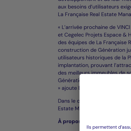
aux besoins d’utilisateurs exi
La Française Real Estate Manag
« L’arrivée prochaine de VINC
et Cegelec Projets Espace & H
des équipes de La Française 
construction de Génération j
utilisateurs historiques de l
implantation, prouvant l’attrac
des meilleurs immeubles de s
Génération un immeuble perfor
» ajoute Eric Salmon, Associé
Dans le cadre de ces transact
Estate Managers ont été conse
À propos de BauMont Real E
Ils permettent d’ass