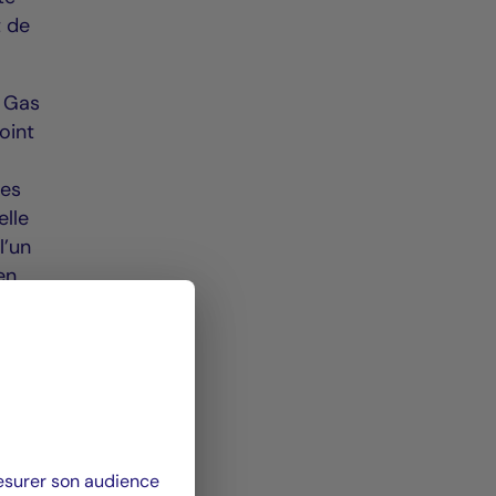
t de
& Gas
oint
e
des
elle
l’un
en
eurs
mesurer son audience