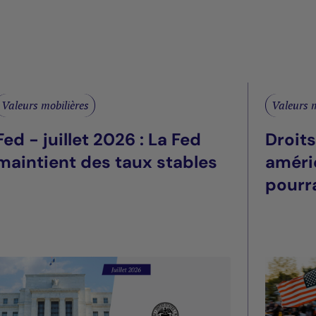
Valeurs mobilières
Valeurs m
Fed - juillet 2026 : La Fed
Droit
maintient des taux stables
améri
pourra
été