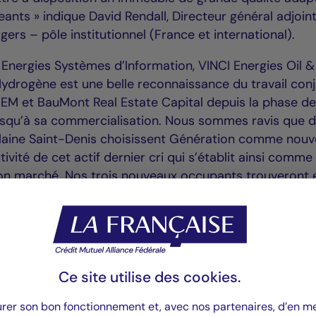
geants » indique David Rendall, Directeur général adjoin
ers – pôle institutionnel (France et international).
I Energies Systèmes d’Information, VINCI Energies Oil 
ydrogène est une belle reconnaissance du travail conj
REM et BauMont Real Estate Capital depuis la phase d
usqu’à sa commercialisation. Nous sommes ravis que 
a Plaine Saint-Denis choisissent Génération comme nouv
tivité de cet actif dernier cri qui s’établit ainsi comme 
on marché. Nos trois nouveaux occupants trouveront 
mant, qui répond aux aspirations de leurs collaborat
 de BauMont Real Estate Capital.
ions BauMont Real Estate Capital et La Française Real
illés par JLL, CBRE et le cabinet Reed Smith.
Ce site utilise des
cookies
.
state Capital
urer son bon fonctionnement et, avec nos partenaires, d’en 