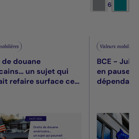
6
obilières
Valeurs mobilières
s de douane
BCE - Juill
cains… un sujet qui
en pause, t
it refaire surface cet
dépendant