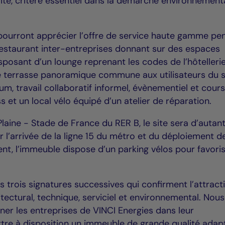
lité, critère essentiel dans la démarche environnement
pourront apprécier l’offre de service haute gamme pe
 restaurant inter-entreprises donnant sur des espaces
sposant d’un lounge reprenant les codes de l’hôtellerie
ge terrasse panoramique commune aux utilisateurs du s
um, travail collaboratif informel, évènementiel et cour
ss et un local vélo équipé d’un atelier de réparation.
Plaine - Stade de France du RER B, le site sera d’autan
r l’arrivée de la ligne 15 du métro et du déploiement de
t, l’immeuble dispose d’un parking vélos pour favori
 trois signatures successives qui confirment l’attracti
tectural, technique, serviciel et environnemental. Nous
 les entreprises de VINCI Energies dans leur
tre à disposition un immeuble de grande qualité adap