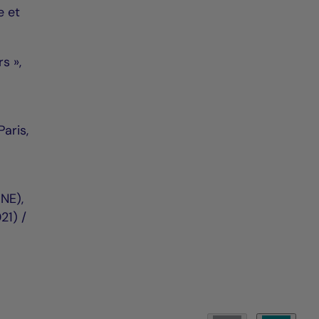
e et
s »,
Paris,
MNE),
21) /