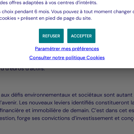
des offres adaptées à vos centres d’intérêts.
(BauMont) est une plateforme indépendante de gestio
ête une équipe ayant plus de 25 ans d’expérience dans
 choix pendant 6 mois. Vous pouvez à tout moment changer d’
 cookies » présent en pied de page du site.
 de BauMont couvre l’Europe de l’Ouest et cible des
REFUSER
ACCEPTER
rce, logistique et résidentiel. BauMont s’inscrit dans
r à travers la gestion active et/ou le repositionnement
Paramétrer mes préférences
Consulter notre politique
Cookies
d d’euros d’actifs.
 aux défis environnementaux et sociétaux sont autant
’avenir. Les nouveaux leviers identifiés constitueront l
financière et immobilière de demain. C’est dans cet es
estion, forge ses convictions d’investissement et conç