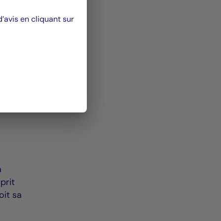
n de
 le
avis en cliquant sur
 une
a
prit
oit sa