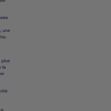
ale
nsée
, une
ite,
s
t plus
 la
ser
vité
té