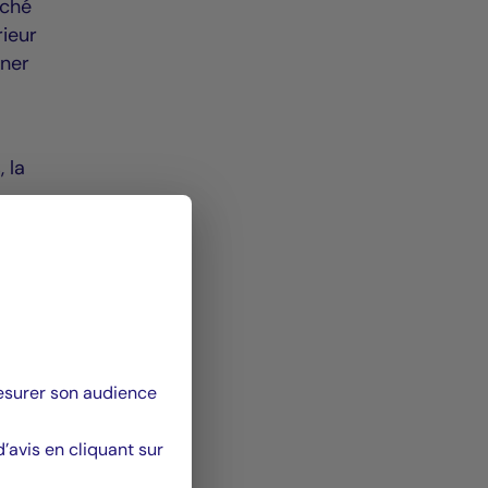
rché
rieur
iner
 la
ent
e
mesurer son audience
té
s
avis en cliquant sur
 :