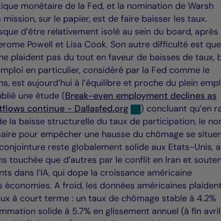
litique monétaire de la Fed, et la nomination de Warsh
 mission, sur le papier, est de faire baisser les taux.
isque d’être relativement isolé au sein du board, après
rome Powell et Lisa Cook. Son autre difficulté est que
plaident pas du tout en faveur de baisses de taux, 
emploi en particulier, considéré par la Fed comme le
s, est aujourd’hui à l’équilibre et proche du plein empl
blié une étude (
Break-even employment declines as
flows continue - Dallasfed.org
) concluant qu’en r
de la baisse structurelle du taux de participation, le n
saire pour empêcher une hausse du chômage se situer
la conjointure reste globalement solide aux Etats-Unis, 
touchée que d’autres par le conflit en Iran et soute
ts dans l’IA, qui dope la croissance américaine
es économies. A froid, les données américaines plaiden
x à court terme : un taux de chômage stable à 4.2%
ommation solide à 5.7% en glissement annuel (à fin avril