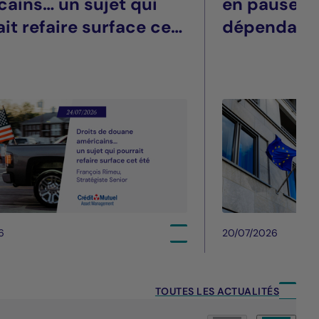
cains… un sujet qui
en pause, t
it refaire surface cet
dépendant
6
20/07/2026
TOUTES LES ACTUALITÉS