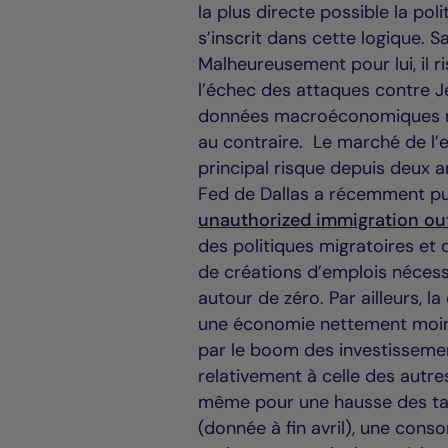
la plus directe possible la po
s’inscrit dans cette logique. Sa
Malheureusement pour lui, il r
l’échec des attaques contre Je
données macroéconomiques ne 
au contraire. Le marché de l’
principal risque depuis deux an
Fed de Dallas a récemment pu
unauthorized immigration out
des politiques migratoires et 
de créations d’emplois néces
autour de zéro. Par ailleurs, 
une économie nettement moins 
par le boom des investissemen
relativement à celle des autr
même pour une hausse des tau
(donnée à fin avril), une cons