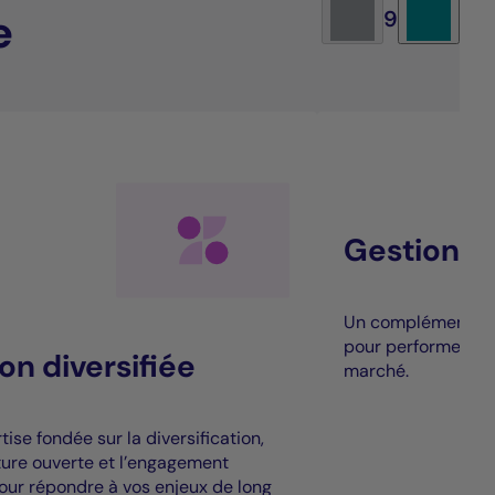
e
9
Gestion al
Un complément à la
pour performer au
on diversifiée
marché.
ise fondée sur la diversification,
cture ouverte et l’engagement
our répondre à vos enjeux de long