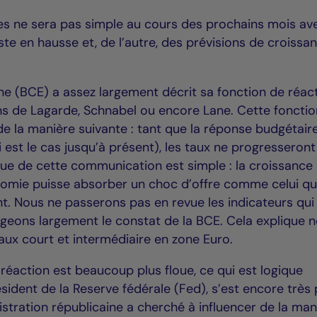
es ne sera pas simple au cours des prochains mois av
iste en hausse et, de l’autre, des prévisions de croissa
e (BCE) a assez largement décrit sa fonction de réac
ons de Lagarde, Schnabel ou encore Lane. Cette foncti
de la manière suivante : tant que la réponse budgétair
 est le cas jusqu’à présent), les taux ne progresseron
que de cette communication est simple : la croissance 
onomie puisse absorber un choc d’offre comme celui q
. Nous ne passerons pas en revue les indicateurs qui
geons largement le constat de la BCE. Cela explique n
ux court et intermédiaire en zone Euro.
 réaction est beaucoup plus floue, ce qui est logique
sident de la Reserve fédérale (Fed), s’est encore très
istration républicaine a cherché à influencer de la man