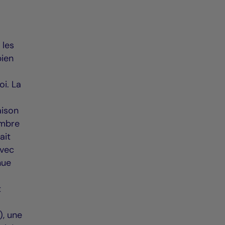
 les
bien
oi. La
aison
ombre
ait
avec
nue
t
), une