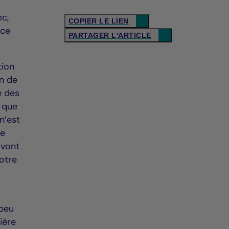
ec,
COPIER LE LIEN
nce
PARTAGER L'ARTICLE
tion
on de
e des
t que
n’est
ue
 vont
otre
 peu
ière