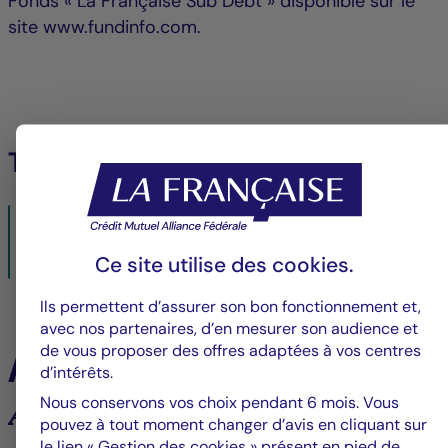
Fonds « La Française Sub Debt » disponible sur le
site www.fundinfo.com.
Télécharger le PDF
Avis_internet_LF_Sub_debt_-
_10.02.2023_FR_BE_Clean.pdf
Ce site utilise des
cookies
.
10/02/2023- PDF
177 KO
Ils permettent d’assurer son bon fonctionnement et,
avec nos partenaires, d’en mesurer son audience et
de vous proposer des offres adaptées à vos centres
À la une
d’intérêts.
Nous conservons vos choix pendant 6 mois. Vous
Analyses et tendances des marchés
pouvez à tout moment changer d’avis en cliquant sur
le lien « Gestion des cookies » présent en pied de