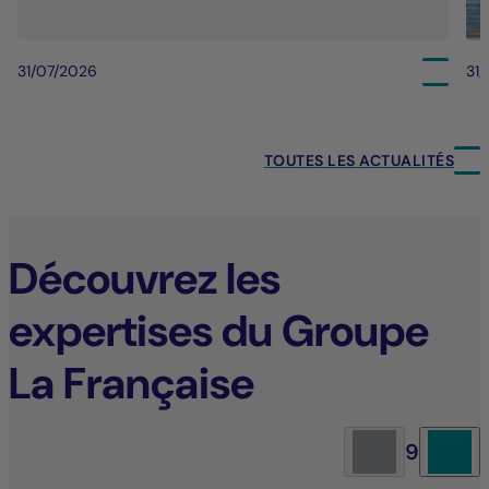
31/07/2026
31
TOUTES LES ACTUALITÉS
Découvrez les
expertises du Groupe
La Française
9