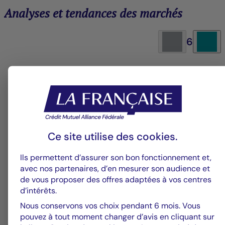
Analyses et tendances des marchés
6
Groupe La Française
V
Alerte fraude – Restez vigilants
F
m
Ce site utilise des
cookies
.
Ils permettent d’assurer son bon fonctionnement et,
avec nos partenaires, d’en mesurer son audience et
de vous proposer des offres adaptées à vos centres
d’intérêts.
Nous conservons vos choix pendant 6 mois. Vous
pouvez à tout moment changer d’avis en cliquant sur