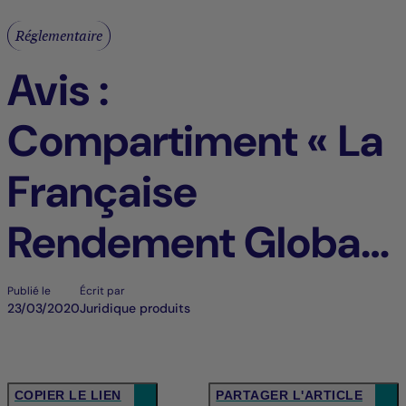
Réglementaire
Avis :
Compartiment « La
Française
Rendement Global
2025 » de la SICAV
Publié le
Écrit par
23/03/2020
Juridique produits
de droit français «
La Française »
COPIER LE LIEN
PARTAGER L'ARTICLE