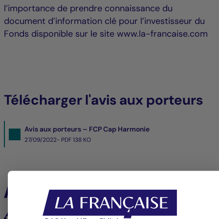
l’importance de prendre connaissance du
document d’information clé pour l’investisseur du
Fonds disponible sur le site www.la-francaise.com
Télécharger l'avis aux porteurs
Avis aux porteurs – FCP Cap Harmonie
27/09/2022- PDF
138 KO
À la une
Analyses et tendances des marchés