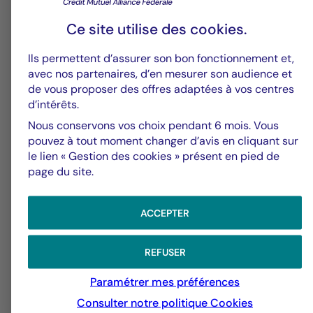
Ce site utilise des
cookies
.
6
Ils permettent d’assurer son bon fonctionnement et,
avec nos partenaires, d’en mesurer son audience et
de vous proposer des offres adaptées à vos centres
Groupe La Française
V
d’intérêts.
Alerte fraude – Restez vigilants
F
Nous conservons vos choix pendant 6 mois. Vous
pouvez à tout moment changer d’avis en cliquant sur
m
le lien « Gestion des cookies » présent en pied de
page du site.
ACCEPTER
REFUSER
Paramétrer mes préférences
Consulter notre politique
Cookies