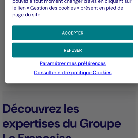
pouvez à tout moment changer d’avis en cliquant sur
le lien « Gestion des cookies » présent en pied de
page du site.
ACCEPTER
31/07/2026
31
REFUSER
Paramétrer mes préférences
Consulter notre politique
Cookies
TOUTES LES ACTUALITÉS
Découvrez les
expertises du Groupe