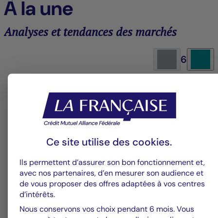
À la une
Analyses et tendances des marchés
6
Groupe La Française
V
Alerte fraude – Restez vigilants
F
m
Ce site utilise des
cookies
.
Ils permettent d’assurer son bon fonctionnement et,
avec nos partenaires, d’en mesurer son audience et
de vous proposer des offres adaptées à vos centres
d’intérêts.
Nous conservons vos choix pendant 6 mois. Vous