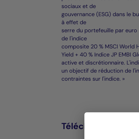
sociaux et de
gouvernance (ESG) dans le bu
à effet de
serre du portefeuille par euro
de l'indice
composite 20 % MSCI World HD
Yield + 40 % Indice JP EMBI G
active et discrétionnaire. L'in
un objectif de réduction de l'
contraintes sur l'indice. »
Télécharger le PDF