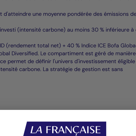
t d'atteindre une moyenne pondérée des émissions d
 investi (intensité carbone) au moins 30 % inférieure à 
 (rendement total net) + 40 % Indice ICE Bofa Globa
lobal Diversified. Le compartiment est géré de manière
dice permet de définir l'univers d'investissement éligibl
intensité carbone. La stratégie de gestion est sans