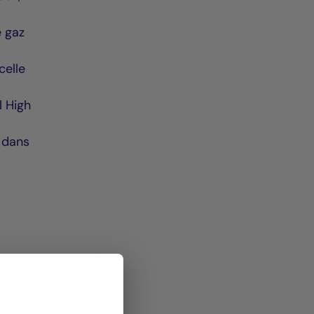
e gaz
celle
l High
e dans