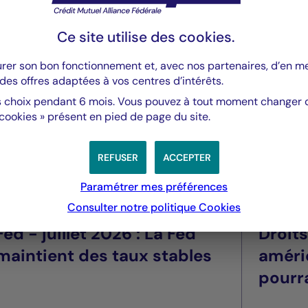
OMPARTIMENT MULTI-ASSET INCOME (LE « COMPARTIMENT »)
Ce site utilise des
cookies
.
urer son bon fonctionnement et, avec nos partenaires, d’en 
des offres adaptées à vos centres d’intérêts.
 choix pendant 6 mois. Vous pouvez à tout moment changer d’
 cookies » présent en pied de page du site.
REFUSER
ACCEPTER
Paramétrer mes préférences
Valeurs mobilières
Valeurs m
Consulter notre politique
Cookies
Fed - juillet 2026 : La Fed
Droit
maintient des taux stables
améri
pourra
été