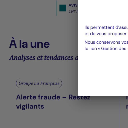
AVIS AUX ACTIONNAIRES DU C
29/11/2021- PDF
968 KO
Ils permettent d’ass
et de vous proposer 
À la une
Nous conservons vos
le lien « Gestion des
Analyses et tendances des marchés
Groupe La Française
Alerte fraude – Restez
vigilants