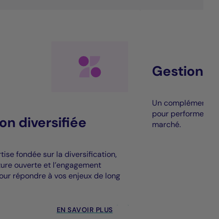
Gestion al
Un complément à la
pour performer au
on diversifiée
marché.
ise fondée sur la diversification,
cture ouverte et l’engagement
our répondre à vos enjeux de long
EN SAVOIR PLUS