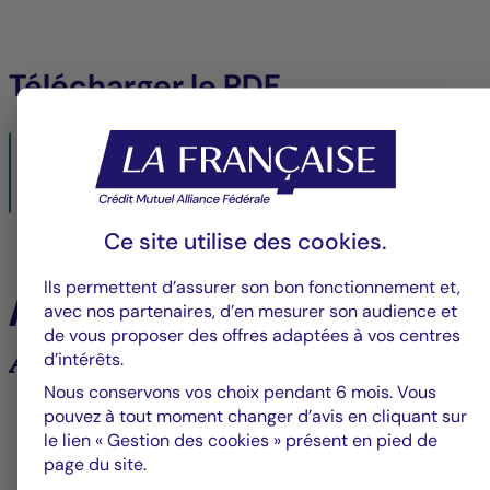
Télécharger le PDF
AVIS AUX ACTIONNAIRES DU COMPARTIMENT JKC ASIA
BOND 2023 (LE « COMPARTIMENT ») CH > FR
08/12/2021- PDF
221 KO
Ce site utilise des
cookies
.
Ils permettent d’assurer son bon fonctionnement et,
À la une
avec nos partenaires, d’en mesurer son audience et
de vous proposer des offres adaptées à vos centres
Analyses et tendances des marchés
d’intérêts.
Nous conservons vos choix pendant 6 mois. Vous
pouvez à tout moment changer d’avis en cliquant sur
6
le lien « Gestion des cookies » présent en pied de
page du site.