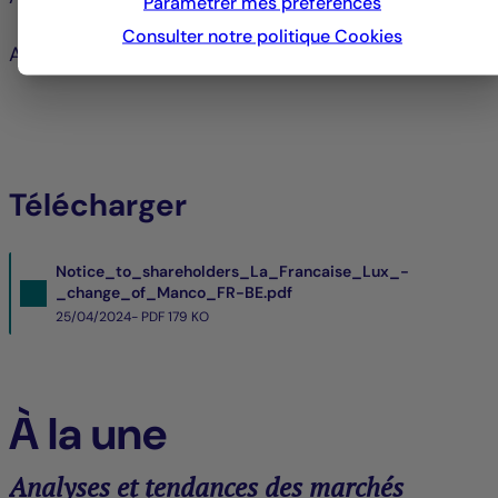
Paramétrer mes préférences
Consulter notre politique
Cookies
Au nom du Conseil d’administration
Télécharger
Notice_to_shareholders_La_Francaise_Lux_-
_change_of_Manco_FR-BE.pdf
25/04/2024- PDF
179 KO
À la une
Analyses et tendances des marchés