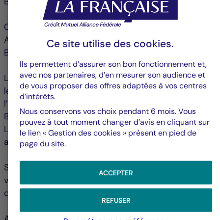
Belgique :
CACEIS Belgium S.A.
Avenue du Port 86C, boite 320
Ce site utilise des
cookies
.
B-1000 Bruxelles
Ils permettent d’assurer son bon fonctionnement et,
avec nos partenaires, d’en mesurer son audience et
La Valeur Nette d’Inventaire (« VNI ») est publiée sur
de vous proposer des offres adaptées à vos centres
le site www.fundinfo.com et disponible auprès de
d’intérêts.
l’intermédiaire chargé du service financier en
Nous conservons vos choix pendant 6 mois. Vous
Belgique.
pouvez à tout moment changer d’avis en cliquant sur
Le document d’informations clés doit être lu
le lien « Gestion des cookies » présent en pied de
attentivement avant d’investir.
page du site.
Si vous souhaitez de plus amples informations,
ACCEPTER
veuillez contacter votre conseiller financier ou votre
distributeur local.
REFUSER
Avec nos meilleures salutations,