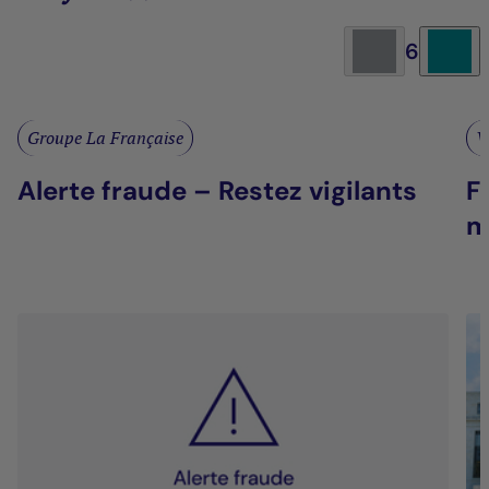
6
Groupe La Française
V
Alerte fraude – Restez vigilants
F
m