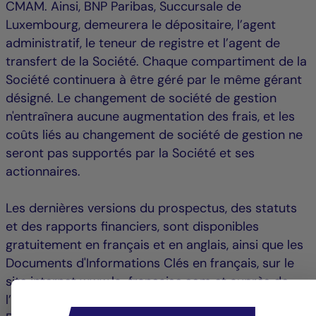
CMAM. Ainsi, BNP Paribas, Succursale de
Luxembourg, demeurera le dépositaire, l’agent
administratif, le teneur de registre et l’agent de
transfert de la Société. Chaque compartiment de la
Société continuera à être géré par le même gérant
désigné. Le changement de société de gestion
n'entraînera aucune augmentation des frais, et les
coûts liés au changement de société de gestion ne
seront pas supportés par la Société et ses
actionnaires.
Les dernières versions du prospectus, des statuts
et des rapports financiers, sont disponibles
gratuitement en français et en anglais, ainsi que les
Documents d'Informations Clés en français, sur le
site internet www.la-francaise.com et auprès de
l’intermédiaire chargé du service financier en