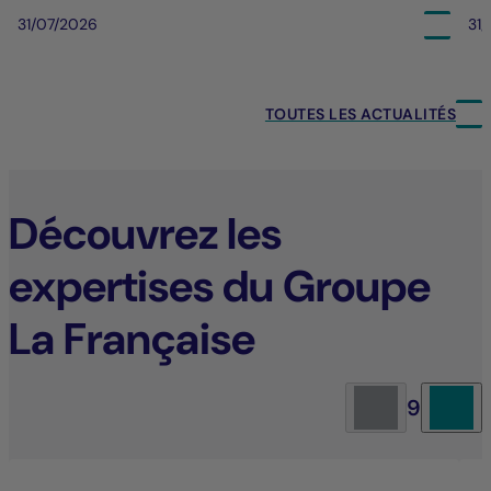
31/07/2026
31
TOUTES LES ACTUALITÉS
Découvrez les
expertises du Groupe
La Française
9