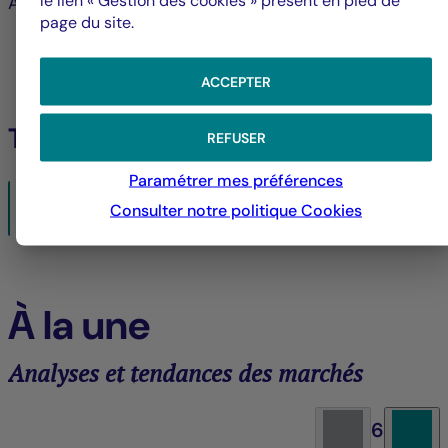
Au nom du Conseil d’administration
page du site.
ACCEPTER
Télécharger
REFUSER
Paramétrer mes préférences
Notice_to_shareholders_JKC_Fund_FR_FR.pdf
Consulter notre politique
Cookies
25/04/2024- PDF
132 KO
À la une
Analyses et tendances des marchés
6