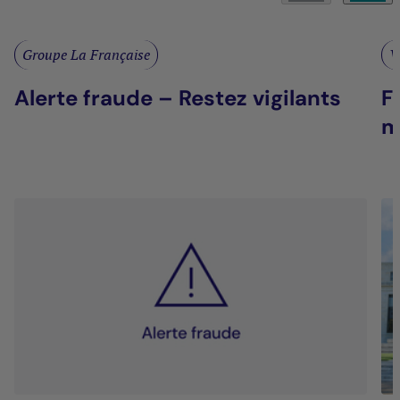
Groupe La Française
V
Alerte fraude – Restez vigilants
F
m