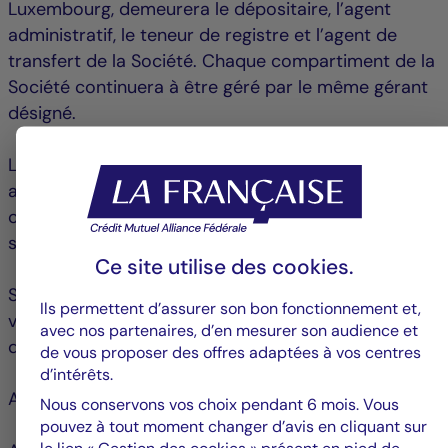
Luxembourg, demeurera le dépositaire, l’agent
administratif, le teneur de registre et l’agent de
transfert de la Société. Chaque compartiment de la
Société continuera à être géré par le même gérant
désigné.
Le changement de société de gestion n'entraînera
aucune augmentation des frais, et les coûts liés au
changement de société de gestion ne seront pas
supportés par la Société et ses actionnaires.
Ce site utilise des
cookies
.
Si vous souhaitez de plus amples informations,
Ils permettent d’assurer son bon fonctionnement et,
veuillez contacter votre conseiller financier ou votre
avec nos partenaires, d’en mesurer son audience et
distributeur local.
de vous proposer des offres adaptées à vos centres
d’intérêts.
Avec nos meilleures salutations,
Nous conservons vos choix pendant 6 mois. Vous
pouvez à tout moment changer d’avis en cliquant sur
le lien « Gestion des cookies » présent en pied de