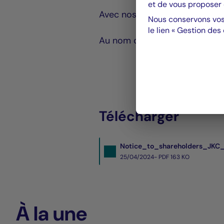
et de vous proposer 
Avec nos meilleures salutation
Nous conservons vos
le lien « Gestion des
Au nom du Conseil d’administ
Télécharger
Notice_to_shareholders_JKC
25/04/2024- PDF
163 KO
À la une