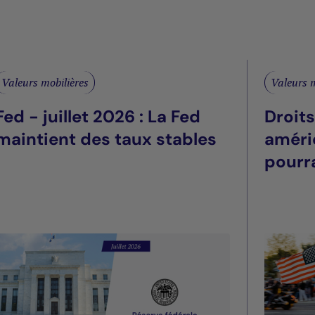
Valeurs mobilières
Valeurs m
Fed - juillet 2026 : La Fed
Droit
maintient des taux stables
améri
pourra
été