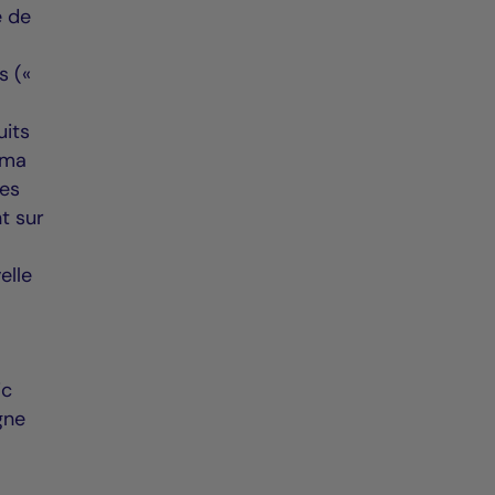
e de
s («
uits
orma
des
t sur
elle
ic
gne