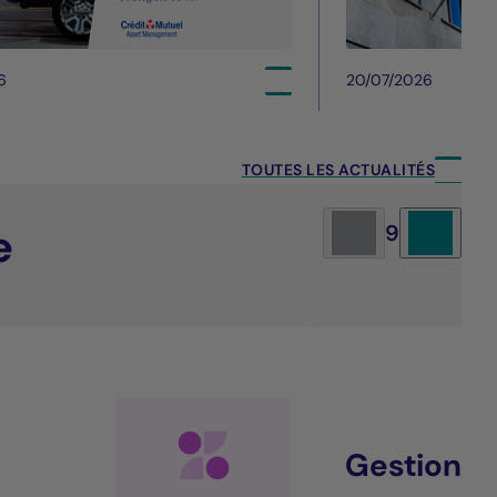
6
20/07/2026
TOUTES LES ACTUALITÉS
e
9
Gestion al