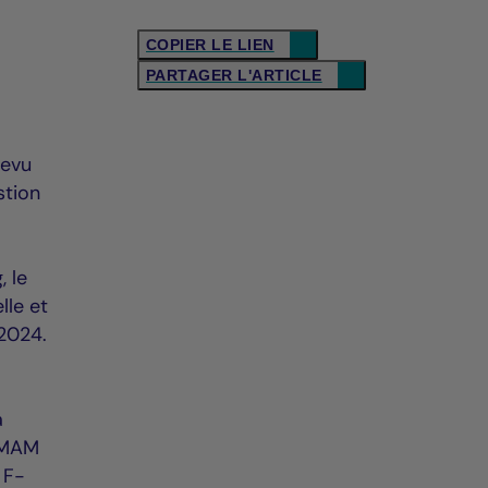
COPIER LE LIEN
PARTAGER L'ARTICLE
revu
stion
, le
lle et
2024.
a
 CMAM
 F-