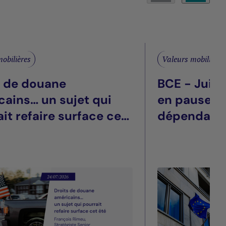
obilières
Valeurs mobilières
s de douane
BCE - Juill
cains… un sujet qui
en pause, t
it refaire surface cet
dépendant