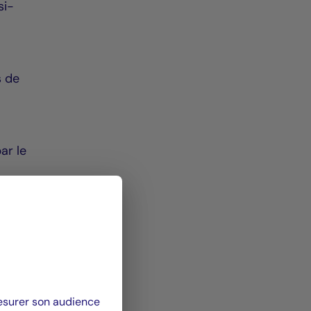
si-
s de
ar le
 les
iété
mesurer son audience