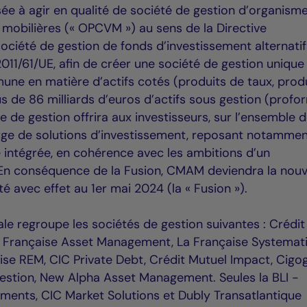
sée à agir en qualité de société de gestion d’organism
 mobilières (« OPCVM ») au sens de la Directive
ociété de gestion de fonds d’investissement alternatif
 2011/61/UE, afin de créer une société de gestion unique
une en matière d’actifs cotés (produits de taux, prod
lus de 86 milliards d’euros d’actifs sous gestion (prof
e de gestion offrira aux investisseurs, sur l’ensemble 
ge de solutions d’investissement, reposant notammen
e intégrée, en cohérence avec les ambitions d’un
. En conséquence de la Fusion, CMAM deviendra la nouv
é avec effet au 1er mai 2024 (la « Fusion »).
ale regroupe les sociétés de gestion suivantes : Crédit
 Française Asset Management, La Française Systemat
se REM, CIC Private Debt, Crédit Mutuel Impact, Cigo
stion, New Alpha Asset Management. Seules la BLI -
ents, CIC Market Solutions et Dubly Transatlantique