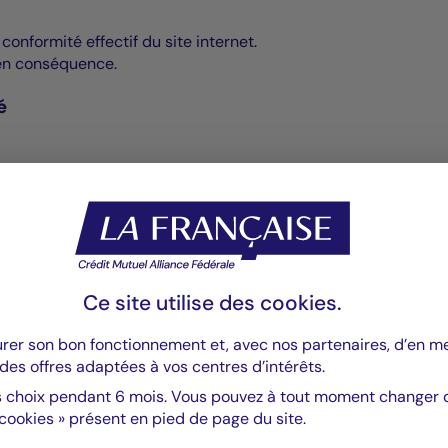
conformité effectif du site internet.
 en conséquence.
é
ez-nous
.
ultés à utiliser nos services,
contactez le correspondant acce
esure du raisonnable, la correction en ligne du défaut d’acces
Ce site utilise des
cookies
.
t accessible selon vos souhaits : par écrit dans un document ou
urer son bon fonctionnement et, avec nos partenaires, d’en 
des offres adaptées à vos centres d’intérêts.
 choix pendant 6 mois. Vous pouvez à tout moment changer d’
 cookies » présent en pied de page du site.
 possibilité de déposer une réclamation ou de saisir le médiat