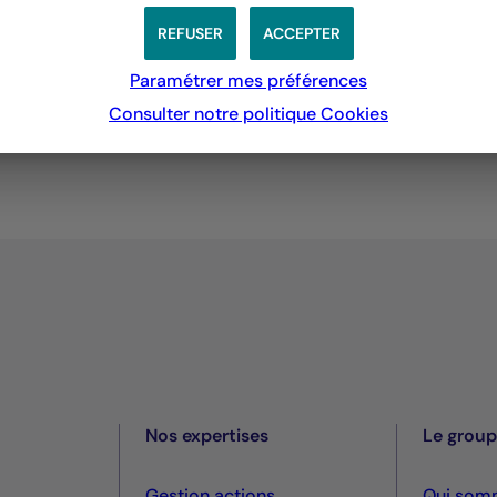
REFUSER
ACCEPTER
rmulaire.defenseurdesdroits.fr/
)
re région (
https://www.defenseurdesdroits.fr/saisir/delegues
Paramétrer mes préférences
tre de timbre) Défenseur des droits Libre réponse 71120 75342
Consulter notre politique
Cookies
Nos expertises
Le grou
Gestion actions
Qui som