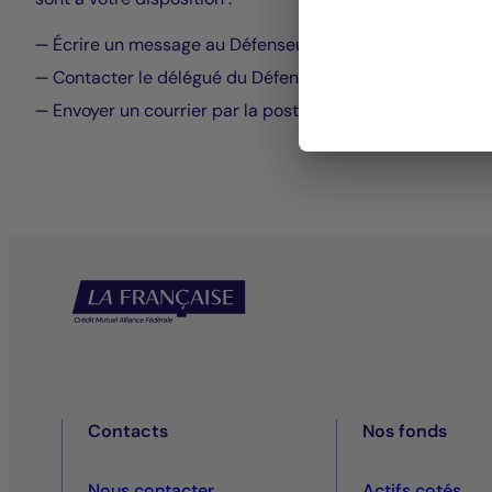
Écrire un message au Défenseur des droits (
https://fo
Contacter le délégué du Défenseur des droits dans vot
Envoyer un courrier par la poste (gratuit, ne pas met
Contacts
Nos fonds
Nous contacter
Actifs cotés