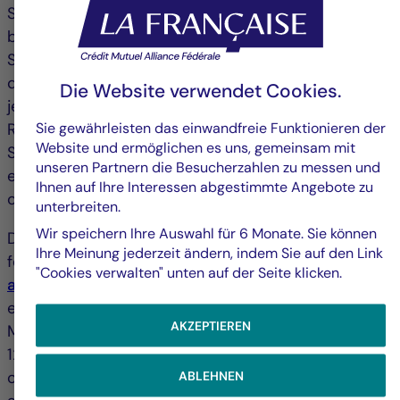
Sie sind mit der Änderung einverstanden –dann
brauchen Sie nichts weiter zu tun;
Sie sind mit der Änderung nicht einverstanden –in
diesem Fall können Sie Ihre Anteile des Teilfonds
Die Website verwendet Cookies.
jederzeitkostenfrei zurückgeben, da dieser keine
Sie gewährleisten das einwandfreie Funktionieren der
Rücknahmegebühr erhebt;
Website und ermöglichen es uns, gemeinsam mit
Sie haben keine Meinung zu der Operation –wir
unseren Partnern die Besucherzahlen zu messen und
empfehlen Ihnen in dem Fall, sich an Ihren Berater
Ihnen auf Ihre Interessen abgestimmte Angebote zu
oder IhreVertriebsstelle zu wenden.
unterbreiten.
Wir speichern Ihre Auswahl für 6 Monate. Sie können
Die KID und der Prospekt des Teilfonds sind auf
Ihre Meinung jederzeit ändern, indem Sie auf den Link
folgenden Websites zu finden :
www.creditmutuel-
"Cookies verwalten" unten auf der Seite klicken.
am.eu
und/oder
www.la-francaise.com
oder sind
erhältlich bei: CREDIT MUTUEL ASSET
AKZEPTIEREN
MANAGEMENT– Département Marketing -
128boulevardRaspail – 75.006PARIS– FRANKREICH
oder können per E-Mail unter folgender Adresse
ABLEHNEN