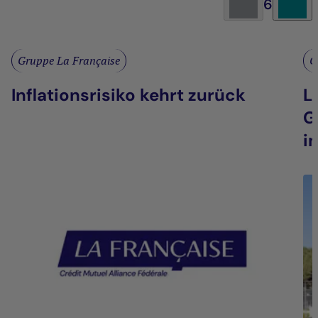
6
Gruppe La Française
G
Inflationsrisiko kehrt zurück
L
G
i