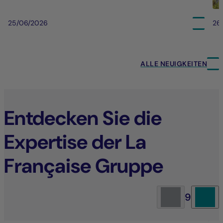
25/06/2026
26
ALLE NEUIGKEITEN
Entdecken Sie die
Expertise der La
Française Gruppe
9