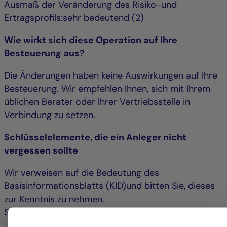
Ausmaß der Veränderung des Risiko-und
Ertragsprofils:sehr bedeutend (2)
Wie wirkt sich diese Operation auf Ihre
Besteuerung aus?
Die Änderungen haben keine Auswirkungen auf Ihre
Besteuerung. Wir empfehlen Ihnen, sich mit Ihrem
üblichen Berater oder Ihrer Vertriebsstelle in
Verbindung zu setzen.
Schlüsselelemente, die ein Anleger nicht
vergessen sollte
Wir verweisen auf die Bedeutung des
Basisinformationsblatts (KID)und bitten Sie, dieses
zur Kenntnis zu nehmen.
Sie haben folgende Möglichkeiten: