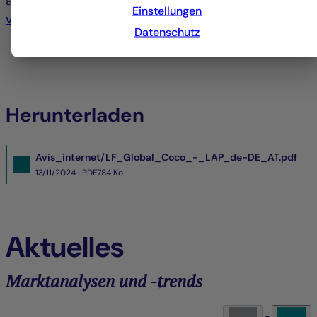
angefordert werden :
contact-
Einstellungen
valeursmobilieres@la-francaise.com
Datenschutz
Herunterladen
Avis_internet/LF_Global_Coco_-_LAP_de-DE_AT.pdf
13/11/2024- PDF
784 Ko
Aktuelles
Marktanalysen und -trends