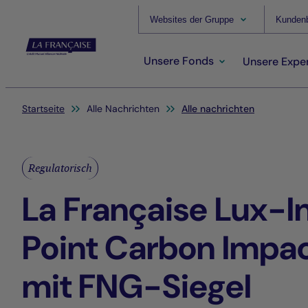
Websites der Gruppe
Kundenb
Unsere Fonds
Unsere Exper
Sie befinden sich hier:
Startseite
Alle Nachrichten
Alle nachrichten
Regulatorisch
La Française Lux-In
Point Carbon Impac
mit FNG-Siegel