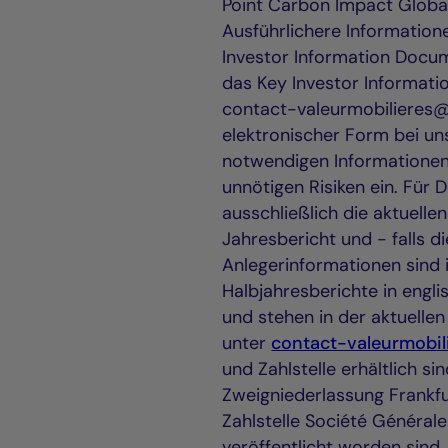
Point Carbon Impact Globa
Ausführlichere Informatio
Investor Information Docume
das Key Investor Informati
contact-valeurmobilieres@
elektronischer Form bei uns
notwendigen Informationen 
unnötigen Risiken ein. Für 
ausschließlich die aktuelle
Jahresbericht und - falls d
Anlegerinformationen sind 
Halbjahresberichte in engli
und stehen in der aktuelle
unter
contact-valeurmobil
und Zahlstelle erhältlich si
Zweigniederlassung Frankfu
Zahlstelle Société Générale
veröffentlicht worden sind