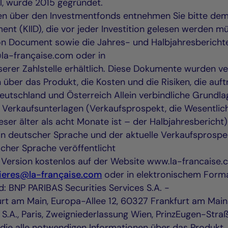
l, wurde 2015 gegründet.
nen über den Investmentfonds entnehmen Sie bitte de
nt (KIID), die vor jeder Investition gelesen werden mü
on Document sowie die Jahres- und Halbjahresberichte
la-française.com oder in
erer Zahlstelle erhältlich. Diese Dokumente wurden ver
über das Produkt, die Kosten und die Risiken, die auft
Deutschland und Österreich Allein verbindliche Grundl
n Verkaufsunterlagen (Verkaufsprospekt, die Wesentlic
ieser älter als acht Monate ist – der Halbjahresbericht
in deutscher Sprache und der aktuelle Verkaufsprospe
scher Sprache veröffentlicht
n Version kostenlos auf der Website www.la-francaise
ieres@la-française.com
oder in elektronischem Forma
nd: BNP PARIBAS Securities Services S.A. -
rt am Main, Europa-Allee 12, 60327 Frankfurt am Main)
 S.A., Paris, Zweigniederlassung Wien, PrinzEugen-Str
, die alle notwendigen Informationen über das Produkt,