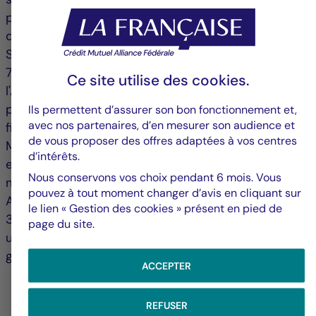
peuvent différer de celles d'autres professionnels
de l'investissement. Publié par La Française Finance
Services, siège social situé 128 boulevard Raspail,
75006 Paris, France, société réglementée par
Ce site utilise des
cookies
.
l'Autorité de Contrôle Prudentiel en tant que
prestataire de services d'investissement, n° 18673 X,
Ils permettent d’assurer son bon fonctionnement et,
avec nos partenaires, d’en mesurer son audience et
filiale de La Française. Crédit Mutuel Asset
de vous proposer des offres adaptées à vos centres
Management : 128 boulevard Raspail, 75006 Paris
d’intérêts.
est une société de gestion agréée par l'Autorité des
Nous conservons vos choix pendant 6 mois. Vous
marchés financiers sous le n° GP 97 138. Société
pouvez à tout moment changer d’avis en cliquant sur
Anonyme au capital de 3 871 680 €, RCS Paris n°
le lien « Gestion des cookies » présent en pied de
388 555 021, Crédit Mutuel Asset Management est
page du site.
une filiale de Groupe La Française, holding de
gestion d'actifs du Crédit Mutuel Alliance Fédérale.
ACCEPTER
REFUSER