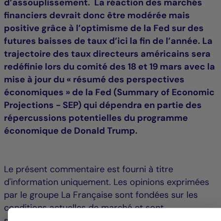
d’assouplissement. La réaction des marchés
financiers devrait donc être modérée mais
positive grâce à l’optimisme de la Fed sur des
futures baisses de taux d’ici la fin de l’année. La
trajectoire des taux directeurs américains sera
redéfinie lors du comité des 18 et 19 mars avec la
mise à jour du « résumé des perspectives
économiques » de la Fed (Summary of Economic
Projections - SEP) qui dépendra en partie des
répercussions potentielles du programme
économique de Donald Trump.
Le présent commentaire est fourni à titre
d'information uniquement. Les opinions exprimées
par le groupe La Française sont fondées sur les
conditions actuelles de marché et sont
susceptibles d'évoluer sans préavis. Ces opinions