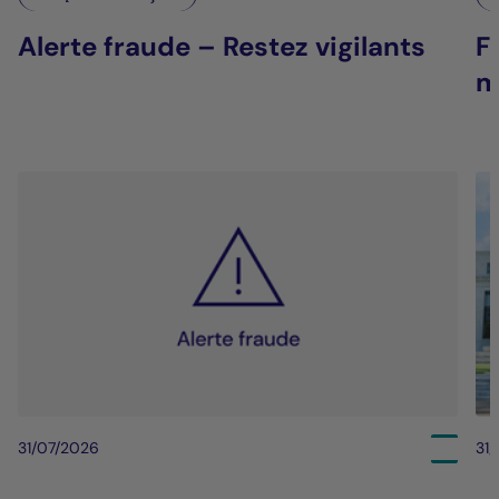
Alerte fraude – Restez vigilants
F
m
31/07/2026
31