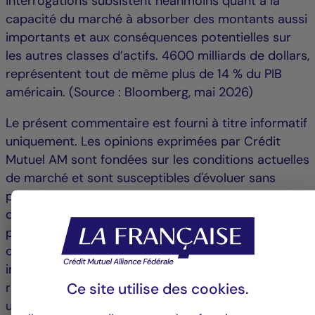
interrogations subsistent néanmoins quant à la
capacité du marché à absorber des montants aussi
importants et aux conséquences potentielles sur
les autres classes d’actifs. 4600 milliards de dollars,
représentent tout de même plus de 14 % du PIB
américain. (Source : Bloomberg, mai 2026)
Le présent commentaire est fourni à titre informatif
uniquement. Les opinions exprimées par Crédit
Mutuel AM sont fondées sur les conditions actuelles
de marché et sont susceptibles d'évoluer sans
préavis. Ce document ne constitue ni une offre
d’acheter ou de vendre des investissements,
produits ou services et ne doit pas être considéré
comme une sollicitation, un conseil en
investissement ou un conseil juridique ou fiscal, une
Ce site utilise des
cookies
.
recommandation de stratégie d’investissement ou
une recommandation personnalisée d’investir dans