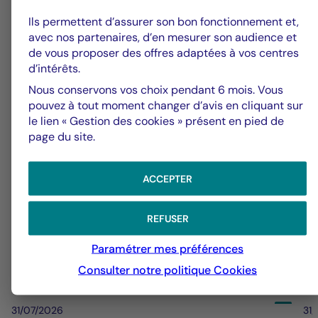
Groupe La Française
V
Ils permettent d’assurer son bon fonctionnement et,
avec nos partenaires, d’en mesurer son audience et
Alerte fraude – Restez vigilants
F
de vous proposer des offres adaptées à vos centres
d’intérêts.
m
Nous conservons vos choix pendant 6 mois. Vous
pouvez à tout moment changer d’avis en cliquant sur
le lien « Gestion des cookies » présent en pied de
page du site.
ACCEPTER
REFUSER
Paramétrer mes préférences
Consulter notre politique
Cookies
31/07/2026
31