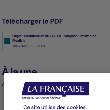
Télécharger le PDF
Objet : Modification du FCP La Française Patrimoine
Flexible
18/01/2022- PDF
216 KO
À la une
Analyses et tendances des marchés
6
Ce site utilise des
cookies
.