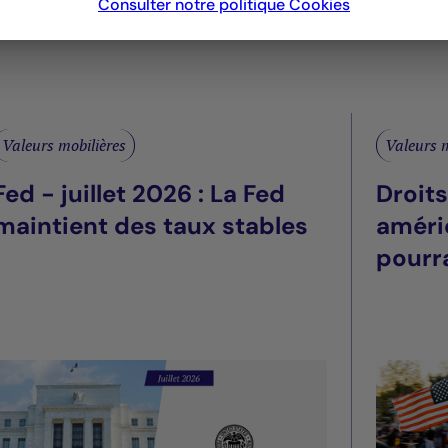
Consulter notre politique
Cookies
Valeurs mobilières
Valeurs m
Fed - juillet 2026 : La Fed
Droit
maintient des taux stables
améri
pourra
été