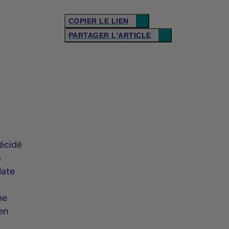
COPIER LE LIEN
PARTAGER L'ARTICLE
écidé
s
date
me
en