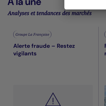
À la une
Analyses et tendances des marchés
Groupe La Française
Alerte fraude – Restez
vigilants