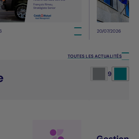
6
20/07/2026
TOUTES LES ACTUALITÉS
e
9
Gestion al