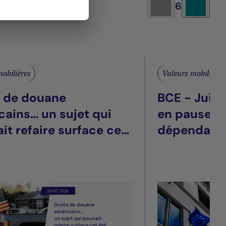
6
obilières
Valeurs mobilières
s de douane
BCE - Juill
cains… un sujet qui
en pause, t
it refaire surface cet
dépendant