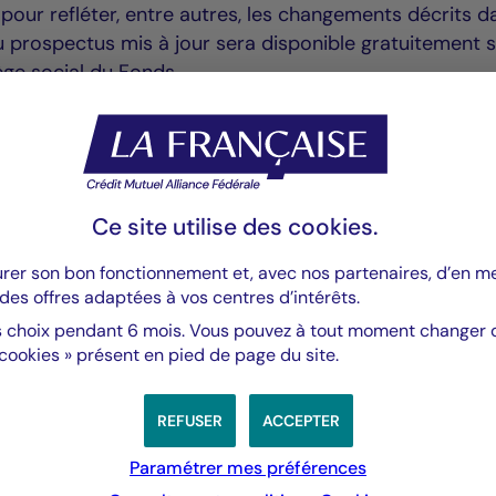
pour refléter, entre autres, les changements décrits d
u prospectus mis à jour sera disponible gratuitement 
ge social du Fonds.
Ce site utilise des
cookies
.
urer son bon fonctionnement et, avec nos partenaires, d’en 
des offres adaptées à vos centres d’intérêts.
 choix pendant 6 mois. Vous pouvez à tout moment changer d’
 cookies » présent en pied de page du site.
t_AM-FR-FR-17-03-23.pdf
REFUSER
ACCEPTER
Paramétrer mes préférences