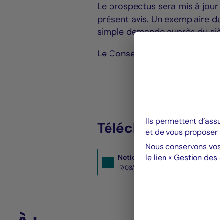
Le prospectus sera mis à jour 
présent avis. Un exemplaire d
simple demande auprès du siè
Le Conseil
Ils permettent d’ass
Télécharger le PDF
et de vous proposer 
Nous conservons vos
le lien « Gestion des
Notice_to_shareholders_Nex
17/03/2023- PDF
149 KO