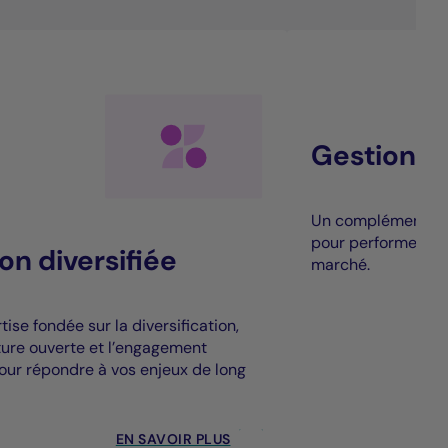
Gestion al
Un complément à la
pour performer au
on diversifiée
marché.
ise fondée sur la diversification,
cture ouverte et l’engagement
our répondre à vos enjeux de long
EN SAVOIR PLUS