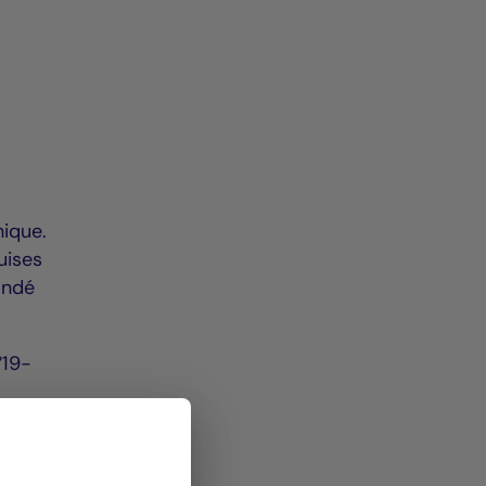
hique.
uises
andé
°19-