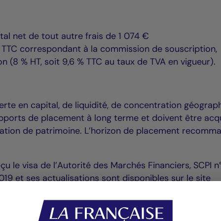
otal net de tout autre frais de 1 074 €
€ TTC correspondant à la commission de souscription,
on (8 % HT, soit 9,6 % TTC au taux de TVA en vigueur).
erte en capital, de liquidité, de concentration géograp
pports de placement à long terme et doivent être acq
ication de patrimoine. L’horizon de placement recomm
çu le visa de l’Autorité des Marchés Financiers, SCPI n
9 et ses actualisations sont disponibles sur le site
m.
efeuille La Française Real Estate Managers a reçu