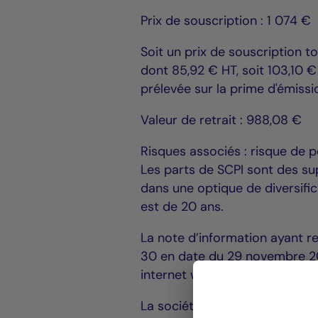
Prix de souscription : 1 074 €
Soit un prix de souscription t
dont 85,92 € HT, soit 103,10 
prélevée sur la prime d'émissi
Valeur de retrait : 988,08 €
Risques associés : risque de p
Les parts de SCPI sont des su
dans une optique de diversif
est de 20 ans.
La note d’information ayant re
30 en date du 29 novembre 201
internet www.la-francaise.co
La société de gestion de port