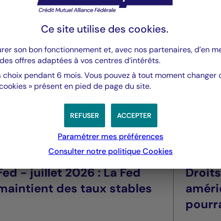
8 du 26 juin 2007 et l’agrément AIFMdu 24/06/2014
UE (www.amf-france.org).
Ce site utilise des
cookies
.
urer son bon fonctionnement et, avec nos partenaires, d’en 
des offres adaptées à vos centres d’intérêts.
 choix pendant 6 mois. Vous pouvez à tout moment changer d’
 cookies » présent en pied de page du site.
REFUSER
ACCEPTER
Paramétrer mes préférences
Valeurs mobilières
Valeurs m
Consulter notre politique
Cookies
Fed - juillet 2026 : La Fed
Droit
maintient des taux stables
améri
pourra
été