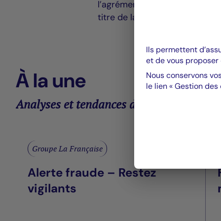
l’agrément AMF N°GP-0700003
titre de la directive 2011/61/
Ils permettent d’ass
et de vous proposer 
À la une
Nous conservons vos
le lien « Gestion des
Analyses et tendances des marchés
Groupe La Française
Alerte fraude – Restez
vigilants