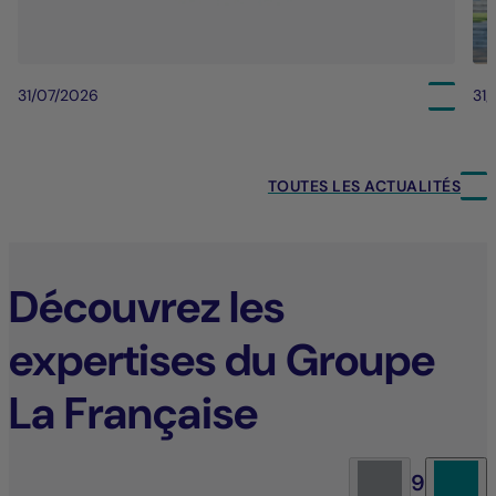
31/07/2026
31
TOUTES LES ACTUALITÉS
Découvrez les
expertises du Groupe
La Française
9