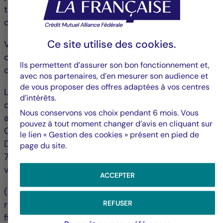
tout moment, celui-ci n’appliquant pas de
commissions de rachat ;
Ce site utilise des
cookies
.
Vous n’avez pas d’avis sur l’opération, nous vous
conseillons de prendre contact avec votre
Ils permettent d’assurer son bon fonctionnement et,
conseiller ou votre distributeur.
avec nos partenaires, d’en mesurer son audience et
de vous proposer des offres adaptées à vos centres
Les DIC et le prospectus du Compartiment sont
d’intérêts.
disponibles sur les sites : www.creditmutuel-
Nous conservons vos choix pendant 6 mois. Vous
am.eu et/ou www.la-francaise.com ou auprès de :
pouvez à tout moment changer d’avis en cliquant sur
CREDIT MUTUEL ASSET MANAGEMENT –
le lien « Gestion des cookies » présent en pied de
Département Marketing -128 boulevard Raspail –
page du site.
75006 PARIS ou e-mail : contact-
valeursmobilieres@la-francaise.com
ACCEPTER
(1) Le montant des plus-values éventuellement
REFUSER
réalisées du fait de ce rachat sera soumis à la
fiscalité en vigueur à la date de l’opération.