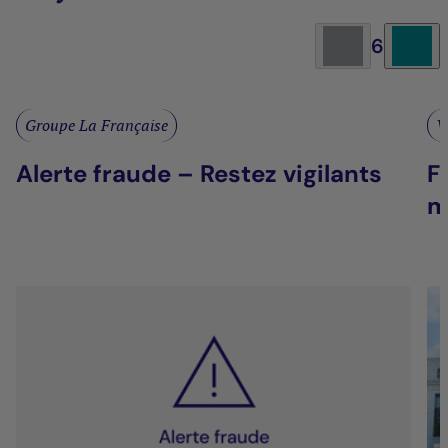
6
Groupe La Française
V
Alerte fraude – Restez vigilants
F
m