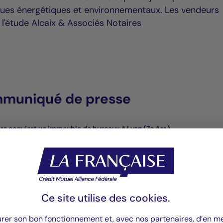
iques énergétiques et environnementaux. Les vendeurs
 l'étude Alcaix & Associés Notaires
mmuniqué de presse
ers acquiert un immeuble de bureaux à Lyon (7e Arr.)
Ce site utilise des
cookies
.
urer son bon fonctionnement et, avec nos partenaires, d’en 