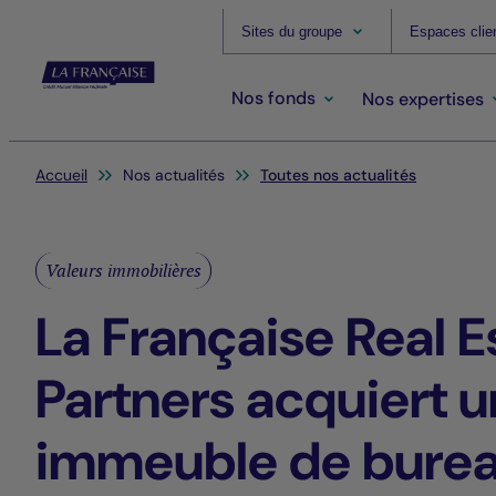
Sites du groupe
Espaces clie
Nos fonds
Nos expertises
Vous êtes ici:
Accueil
Nos actualités
Toutes nos actualités
Valeurs immobilières
La Française Real E
Partners acquiert u
immeuble de burea