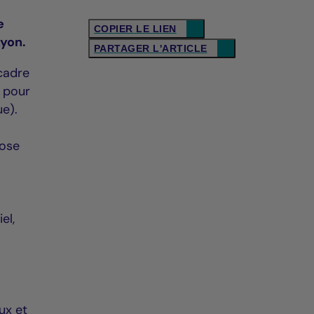
e
COPIER LE LIEN
Lyon.
PARTAGER L'ARTICLE
 cadre
e pour
ue).
pose
el,
e
aux et