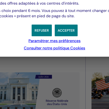
des offres adaptées à vos centres d’intérêts.
 choix pendant 6 mois. Vous pouvez à tout moment changer d’
 cookies » présent en pied de page du site.
Valeurs mobilières
Valeurs m
Fed - juillet 2026 : La Fed
Droit
REFUSER
ACCEPTER
maintient des taux stables
améri
Paramétrer mes préférences
pourra
Consulter notre politique
Cookies
été