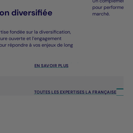
Un complément à la
pour performer au
on diversifiée
marché.
ise fondée sur la diversification,
cture ouverte et l’engagement
our répondre à vos enjeux de long
EN SAVOIR PLUS
TOUTES LES EXPERTISES LA FRANÇAISE