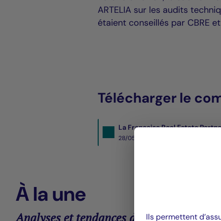
ARTELIA sur les audits techn
étaient conseillés par CBRE et
Télécharger le co
La Française Real Estate Partn
28/05/2020- PDF
277 KO
À la une
Analyses et tendances des marchés
Ils permettent d’ass