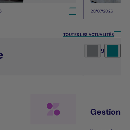
6
20/07/2026
TOUTES LES ACTUALITÉS
e
9
Gestion al