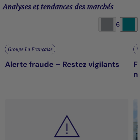
Analyses et tendances des marchés
6
Groupe La Française
V
Alerte fraude – Restez vigilants
F
m