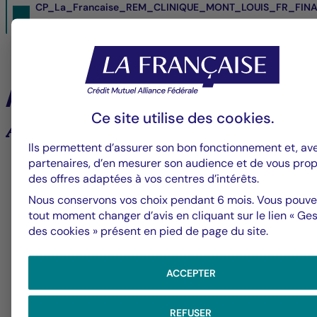
CP_La_Francaise_REM_CLINIQUE_MONT_LOUIS_FR_FINA
05/04/2023- PDF
431 Ko
À la une
Ce site utilise des
cookies
.
Analyses et tendances des marchés
Ils permettent d’assurer son bon fonctionnement et, av
partenaires, d’en mesurer son audience et de vous pro
6
des offres adaptées à vos centres d’intérêts.
Nous conservons vos choix pendant 6 mois. Vous pouve
tout moment changer d’avis en cliquant sur le lien « Ges
Groupe La Française
V
des cookies » présent en pied de page du site.
Alerte fraude – Restez vigilants
F
ACCEPTER
m
REFUSER