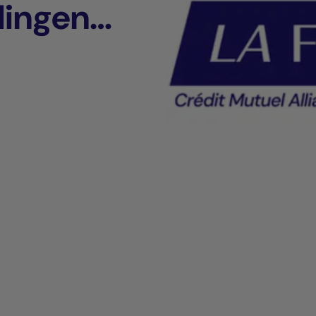
dingen
ne)