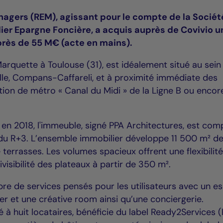
nagers (REM), agissant pour le compte de la Sociét
ier Epargne Foncière, a acquis auprès de Covivio u
rès de 55 M€ (acte en mains).
 Marquette à Toulouse (31), est idéalement situé au sein
 ville, Compans-Caffareli, et à proximité immédiate des
ion de métro « Canal du Midi » de la Ligne B ou encor
é en 2018, l'immeuble, signé PPA Architectures, est co
r du R+3. L’ensemble immobilier développe 11 500 m² d
errasses. Les volumes spacieux offrent une flexibilit
isibilité des plateaux à partir de 350 m².
re de services pensés pour les utilisateurs avec un e
er et une créative room ainsi qu’une conciergerie.
 à huit locataires, bénéficie du label Ready2Services (