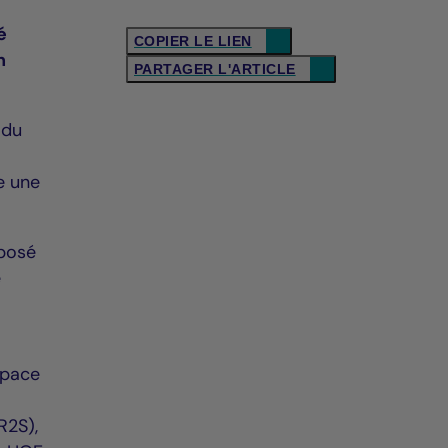
é
COPIER LE LIEN
n
PARTAGER L'ARTICLE
 du
e une
mposé
e
é
space
R2S),