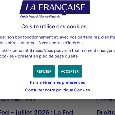
:
Ce site utilise des
cookies
.
ARQUETTE_FR_FINAL.pdf
urer son bon fonctionnement et, avec nos partenaires, d’en 
des offres adaptées à vos centres d’intérêts.
 choix pendant 6 mois. Vous pouvez à tout moment changer d’
 cookies » présent en pied de page du site.
REFUSER
ACCEPTER
Paramétrer mes préférences
Consulter notre politique
Cookies
Valeurs mobilières
Valeurs m
Fed - juillet 2026 : La Fed
Droit