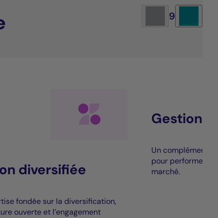
e
9
Gestion al
Un complément à la
pour performer au
on diversifiée
marché.
ise fondée sur la diversification,
cture ouverte et l’engagement