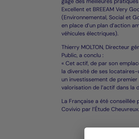
gage des meilleures pratiques
Excellent et BREEAM Very Good
(Environnemental, Social et Go
en place d’un plan d’action a
véhicules électriques).
Thierry MOLTON, Directeur gé
Public, a conclu :
« Cet actif, de par son emplac
la diversité de ses locataires-
un investissement de premier 
valorisation de l’actif dans la 
La Française a été conseillée 
Covivio par l’Étude Cheuvreux